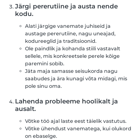
Järgi pererutiine ja austa nende
kodu.
Alati järgige vanemate juhiseid ja
austage pererutiine, nagu uneajad,
kodureeglid ja traditsioonid.
Ole paindlik ja kohanda stiili vastavalt
sellele, mis konkreetsele perele kõige
paremini sobib.
Jäta maja samasse seisukorda nagu
saabudes ja ära kunagi võta midagi, mis
pole sinu oma.
Lahenda probleeme hoolikalt ja
ausalt.
Võtke töö ajal laste eest täielik vastutus.
Võtke ühendust vanematega, kui olukord
on ebaselge.