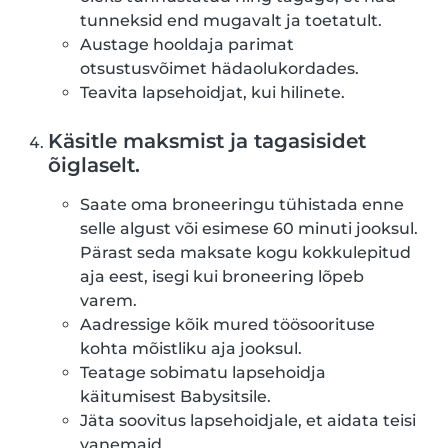
tunneksid end mugavalt ja toetatult.
Austage hooldaja parimat
otsustusvõimet hädaolukordades.
Teavita lapsehoidjat, kui hilinete.
Käsitle maksmist ja tagasisidet
õiglaselt.
Saate oma broneeringu tühistada enne
selle algust või esimese 60 minuti jooksul.
Pärast seda maksate kogu kokkulepitud
aja eest, isegi kui broneering lõpeb
varem.
Aadressige kõik mured töösoorituse
kohta mõistliku aja jooksul.
Teatage sobimatu lapsehoidja
käitumisest Babysitsile.
Jäta soovitus lapsehoidjale, et aidata teisi
vanemaid.