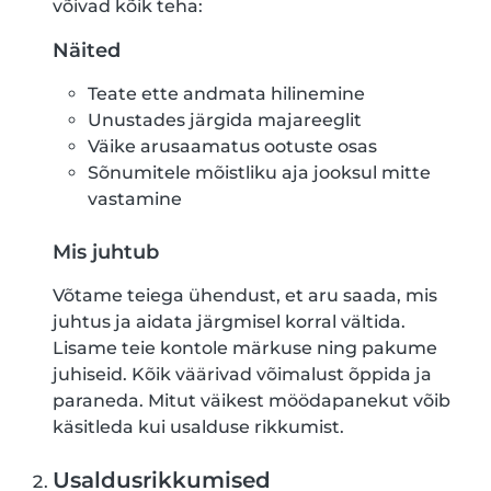
võivad kõik teha:
Näited
Teate ette andmata hilinemine
Unustades järgida majareeglit
Väike arusaamatus ootuste osas
Sõnumitele mõistliku aja jooksul mitte
vastamine
Mis juhtub
Võtame teiega ühendust, et aru saada, mis
juhtus ja aidata järgmisel korral vältida.
Lisame teie kontole märkuse ning pakume
juhiseid. Kõik väärivad võimalust õppida ja
paraneda. Mitut väikest möödapanekut võib
käsitleda kui usalduse rikkumist.
Usaldusrikkumised