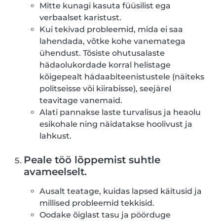
Mitte kunagi kasuta füüsilist ega
verbaalset karistust.
Kui tekivad probleemid, mida ei saa
lahendada, võtke kohe vanematega
ühendust. Tõsiste ohutusalaste
hädaolukordade korral helistage
kõigepealt hädaabiteenistustele (näiteks
politseisse või kiirabisse), seejärel
teavitage vanemaid.
Alati pannakse laste turvalisus ja heaolu
esikohale ning näidatakse hoolivust ja
lahkust.
Peale töö lõppemist suhtle
avameelselt.
Ausalt teatage, kuidas lapsed käitusid ja
millised probleemid tekkisid.
Oodake õiglast tasu ja pöörduge