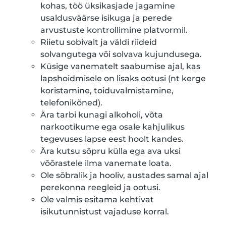
kohas, töö üksikasjade jagamine
usaldusväärse isikuga ja perede
arvustuste kontrollimine platvormil.
Riietu sobivalt ja väldi riideid
solvangutega või solvava kujundusega.
Küsige vanematelt saabumise ajal, kas
lapshoidmisele on lisaks ootusi (nt kerge
koristamine, toiduvalmistamine,
telefonikõned).
Ära tarbi kunagi alkoholi, võta
narkootikume ega osale kahjulikus
tegevuses lapse eest hoolt kandes.
Ära kutsu sõpru külla ega ava uksi
võõrastele ilma vanemate loata.
Ole sõbralik ja hooliv, austades samal ajal
perekonna reegleid ja ootusi.
Ole valmis esitama kehtivat
isikutunnistust vajaduse korral.