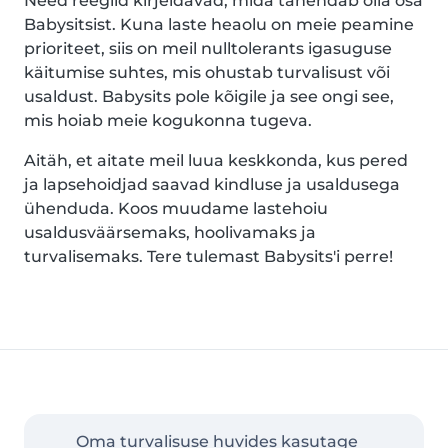
Need reeglid kirjeldavad, mida tähendab olla osa
Babysitsist. Kuna laste heaolu on meie peamine
prioriteet, siis on meil nulltolerants igasuguse
käitumise suhtes, mis ohustab turvalisust või
usaldust. Babysits pole kõigile ja see ongi see,
mis hoiab meie kogukonna tugeva.
Aitäh, et aitate meil luua keskkonda, kus pered
ja lapsehoidjad saavad kindluse ja usaldusega
ühenduda. Koos muudame lastehoiu
usaldusväärsemaks, hoolivamaks ja
turvalisemaks. Tere tulemast Babysits'i perre!
Oma turvalisuse huvides kasutage