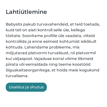
Lahtiütlemine
Babysits pakub turvavahendeid, et teid toetada,
kuid teil on alati kontroll selle üle, kellega
töötate. Soovitame profiile üle vaadata, viiteid
kontrollida ja enne esimest kohtumist isiklikult
kohtuda. Lahendame probleeme, mis
mõjutavad platvormi turvalisust, nii platvormil
kui väljaspool. Vajaduse korral võime liikmeid
piirata või eemaldada ning teeme koostööd
õiguskaitseorganitega, et hoida meie kogukond
turvalisena.
Usaldus ja ohutus