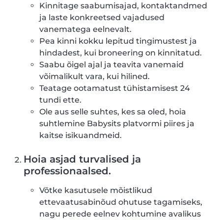
Kinnitage saabumisajad, kontaktandmed
ja laste konkreetsed vajadused
vanematega eelnevalt.
Pea kinni kokku lepitud tingimustest ja
hindadest, kui broneering on kinnitatud.
Saabu õigel ajal ja teavita vanemaid
võimalikult vara, kui hilined.
Teatage ootamatust tühistamisest 24
tundi ette.
Ole aus selle suhtes, kes sa oled, hoia
suhtlemine Babysits platvormi piires ja
kaitse isikuandmeid.
Hoia asjad turvalised ja
professionaalsed.
Võtke kasutusele mõistlikud
ettevaatusabinõud ohutuse tagamiseks,
nagu perede eelnev kohtumine avalikus