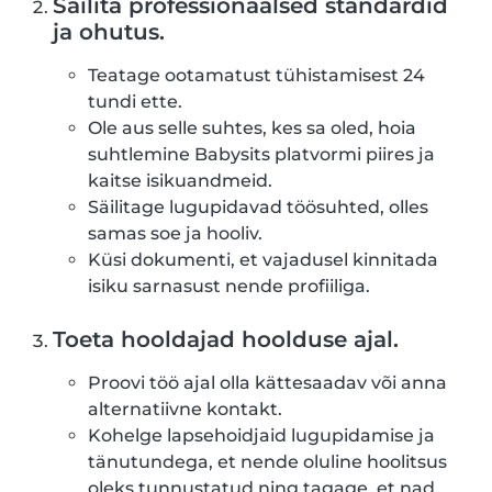
Säilita professionaalsed standardid
ja ohutus.
Teatage ootamatust tühistamisest 24
tundi ette.
Ole aus selle suhtes, kes sa oled, hoia
suhtlemine Babysits platvormi piires ja
kaitse isikuandmeid.
Säilitage lugupidavad töösuhted, olles
samas soe ja hooliv.
Küsi dokumenti, et vajadusel kinnitada
isiku sarnasust nende profiiliga.
Toeta hooldajad hoolduse ajal.
Proovi töö ajal olla kättesaadav või anna
alternatiivne kontakt.
Kohelge lapsehoidjaid lugupidamise ja
tänutundega, et nende oluline hoolitsus
oleks tunnustatud ning tagage, et nad