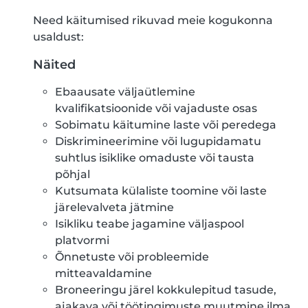
Need käitumised rikuvad meie kogukonna
usaldust:
Näited
Ebaausate väljaütlemine
kvalifikatsioonide või vajaduste osas
Sobimatu käitumine laste või peredega
Diskrimineerimine või lugupidamatu
suhtlus isiklike omaduste või tausta
põhjal
Kutsumata külaliste toomine või laste
järelevalveta jätmine
Isikliku teabe jagamine väljaspool
platvormi
Õnnetuste või probleemide
mitteavaldamine
Broneeringu järel kokkulepitud tasude,
ajakava või töötingimuste muutmine ilma