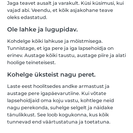
Jaga teavet ausalt ja varakult. Küsi küsimusi, kui
vajad abi. Veendu, et kõik asjakohane teave
oleks edastatud.
Ole lahke ja lugupidav.
Kohdelge kõiki lahkuse ja mõistmisega.
Tunnistage, et iga pere ja iga lapsehoidja on
erinev. Austage kõiki taustu, austage piire ja alati
hoolige teineteisest.
Kohelge üksteist nagu peret.
Laste eest hoolitsedes andke armastust ja
austage pere igapäevarutiine. Kui võtate
lapsehoidjaid oma koju vastu, kohtlege neid
nagu perekonda, suhelge selgelt ja näidake
tänulikkust. See loob kogukonna, kus kõik
tunnevad end väärtustatuna ja toetatuna.