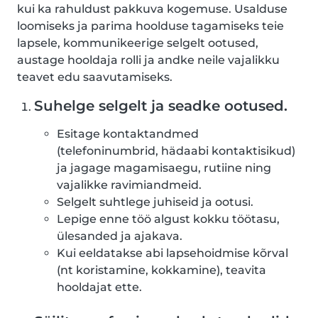
kui ka rahuldust pakkuva kogemuse. Usalduse
loomiseks ja parima hoolduse tagamiseks teie
lapsele, kommunikeerige selgelt ootused,
austage hooldaja rolli ja andke neile vajalikku
teavet edu saavutamiseks.
Suhelge selgelt ja seadke ootused.
Esitage kontaktandmed
(telefoninumbrid, hädaabi kontaktisikud)
ja jagage magamisaegu, rutiine ning
vajalikke ravimiandmeid.
Selgelt suhtlege juhiseid ja ootusi.
Lepige enne töö algust kokku töötasu,
ülesanded ja ajakava.
Kui eeldatakse abi lapsehoidmise kõrval
(nt koristamine, kokkamine), teavita
hooldajat ette.