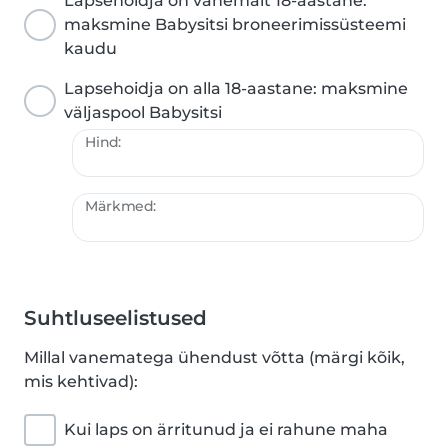
Lapsehoidja on vähemalt 18-aastane:
maksmine Babysitsi broneerimissüsteemi
kaudu
Lapsehoidja on alla 18-aastane: maksmine
väljaspool Babysitsi
Hind:
Märkmed:
Suhtluseelistused
Millal vanematega ühendust võtta (märgi kõik,
mis kehtivad):
Kui laps on ärritunud ja ei rahune maha