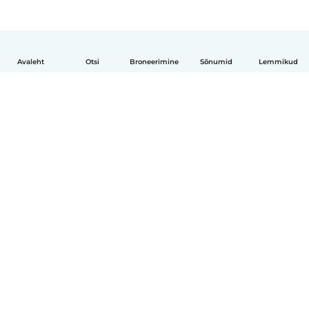
Avaleht
Otsi
Broneerimine
Sõnumid
Lemmikud
Eesti
Kuidas see toimib
Abi
Tingimused ja privaatsus
Hinnapoliitika
Ettevõtte andmed
Babysits töö ajaks
Kogukonna standardid