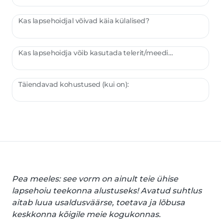
Kas lapsehoidjal võivad käia külalised?
Kas lapsehoidja võib kasutada telerit/meediat/mänge?
Täiendavad kohustused (kui on):
Pea meeles: see vorm on ainult teie ühise
lapsehoiu teekonna alustuseks! Avatud suhtlus
aitab luua usaldusväärse, toetava ja lõbusa
keskkonna kõigile meie kogukonnas.