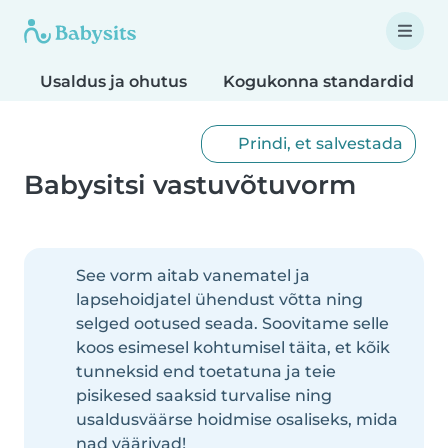
Usaldus ja ohutus
Kogukonna standardid
Prindi, et salvestada
Babysitsi vastuvõtuvorm
See vorm aitab vanematel ja
lapsehoidjatel ühendust võtta ning
selged ootused seada. Soovitame selle
koos esimesel kohtumisel täita, et kõik
tunneksid end toetatuna ja teie
pisikesed saaksid turvalise ning
usaldusväärse hoidmise osaliseks, mida
nad väärivad!