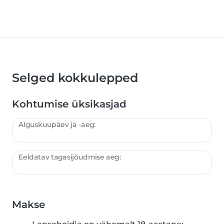
Selged kokkulepped
Kohtumise üksikasjad
Alguskuupäev ja -aeg:
Eeldatav tagasijõudmise aeg:
Makse