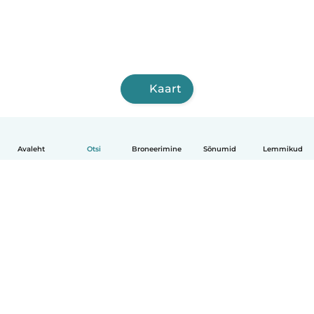
Kaart
Avaleht
Otsi
Broneerimine
Sõnumid
Lemmikud
Eesti
Kuidas see toimib
Abi
Tingimused ja privaatsus
Hinnapoliitika
Ettevõtte andmed