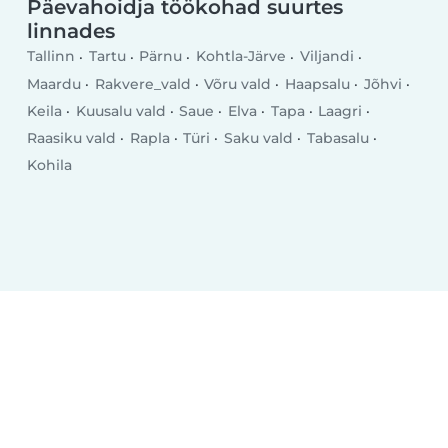
Päevahoidja töökohad suurtes
linnades
Tallinn
Tartu
Pärnu
Kohtla-Järve
Viljandi
Maardu
Rakvere_vald
Võru vald
Haapsalu
Jõhvi
Keila
Kuusalu vald
Saue
Elva
Tapa
Laagri
Raasiku vald
Rapla
Türi
Saku vald
Tabasalu
Kohila