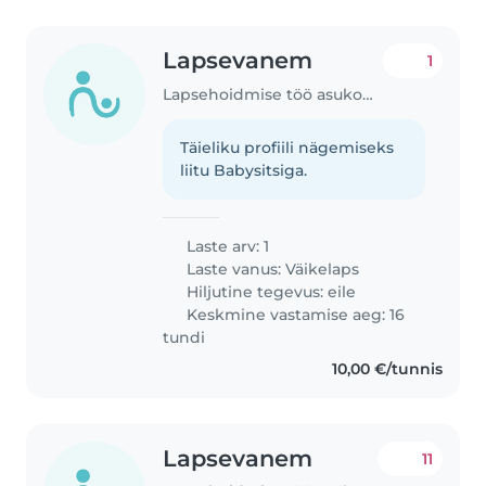
Lapsevanem
1
Lapsehoidmise töö asukohas Kose (Harju maakond)
Täieliku profiili nägemiseks
liitu Babysitsiga.
Laste arv: 1
Laste vanus:
Väikelaps
Hiljutine tegevus: eile
Keskmine vastamise aeg: 16
tundi
10,00 €/tunnis
Lapsevanem
11