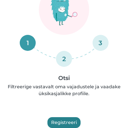
1
3
2
Otsi
Filtreerige vastavalt oma vajadustele ja vaadake
üksikasjalikke profiile.
Registreeri