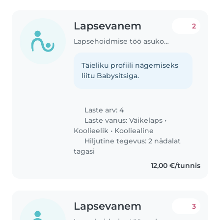
Lapsevanem
2
Lapsehoidmise töö asukohas Keila
Täieliku profiili nägemiseks
liitu Babysitsiga.
Laste arv: 4
Laste vanus:
Väikelaps
•
Koolieelik
•
Kooliealine
Hiljutine tegevus: 2 nädalat
tagasi
12,00 €/tunnis
Lapsevanem
3