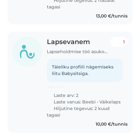
Hiljutine tegevus: 2 nädalat
tagasi
13,00 €/tunnis
Lapsevanem
1
Lapsehoidmise töö asukohas Lohkva
Täieliku profiili nägemiseks
liitu Babysitsiga.
Laste arv: 2
Laste vanus:
Beebi
•
Väikelaps
Hiljutine tegevus: 2 kuud
tagasi
10,00 €/tunnis