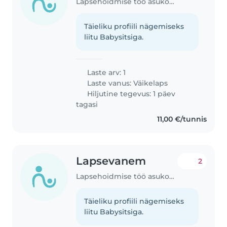
Lapsehoidmise töö asukohas Tallinn
Täieliku profiili nägemiseks
liitu Babysitsiga.
Laste arv: 1
Laste vanus:
Väikelaps
Hiljutine tegevus: 1 päev
tagasi
11,00 €/tunnis
Lapsevanem
2
Lapsehoidmise töö asukohas Kiili
Täieliku profiili nägemiseks
liitu Babysitsiga.