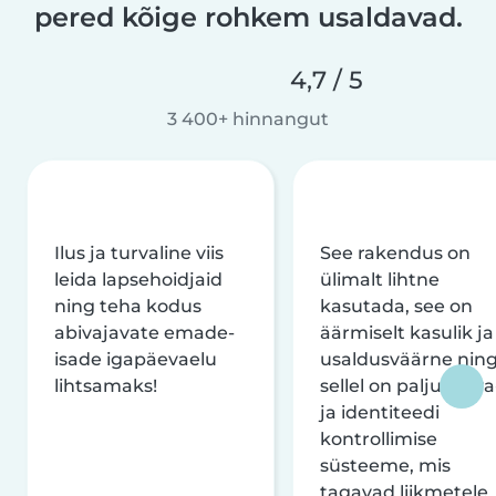
pered kõige rohkem usaldavad.
4,7 / 5
3 400+ hinnangut
Ilus ja turvaline viis
See rakendus on
leida lapsehoidjaid
ülimalt lihtne
ning teha kodus
kasutada, see on
abivajavate emade-
äärmiselt kasulik ja
isade igapäevaelu
usaldusväärne nin
lihtsamaks!
sellel on palju turva
ja identiteedi
kontrollimise
süsteeme, mis
tagavad liikmetele