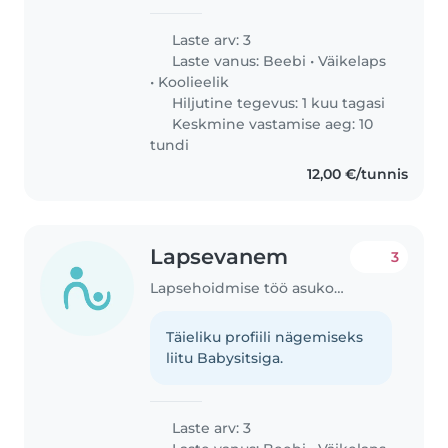
Laste arv: 3
Laste vanus:
Beebi
•
Väikelaps
•
Koolieelik
Hiljutine tegevus: 1 kuu tagasi
Keskmine vastamise aeg: 10
tundi
12,00 €/tunnis
Lapsevanem
3
Lapsehoidmise töö asukohas Raasiku vald
Täieliku profiili nägemiseks
liitu Babysitsiga.
Laste arv: 3