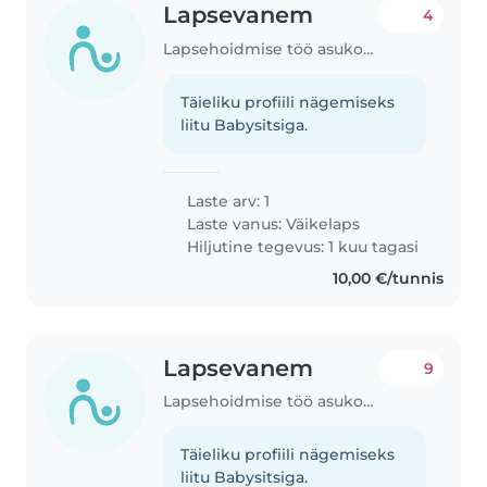
Lapsevanem
4
Lapsehoidmise töö asukohas Tallinn
Täieliku profiili nägemiseks
liitu Babysitsiga.
Laste arv: 1
Laste vanus:
Väikelaps
Hiljutine tegevus: 1 kuu tagasi
10,00 €/tunnis
Lapsevanem
9
Lapsehoidmise töö asukohas Tallinn
Täieliku profiili nägemiseks
liitu Babysitsiga.