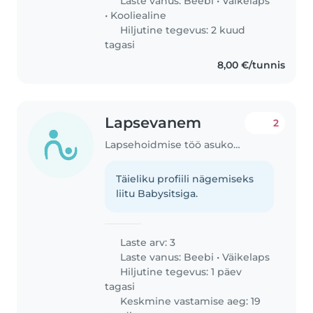
Laste vanus:
Beebi
•
Väikelaps
•
Kooliealine
Hiljutine tegevus: 2 kuud
tagasi
8,00 €/tunnis
Lapsevanem
2
Lapsehoidmise töö asukohas Tallinn
Täieliku profiili nägemiseks
liitu Babysitsiga.
Laste arv: 3
Laste vanus:
Beebi
•
Väikelaps
Hiljutine tegevus: 1 päev
tagasi
Keskmine vastamise aeg: 19