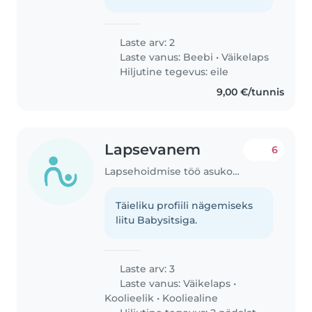
Laste arv: 2
Laste vanus:
Beebi
•
Väikelaps
Hiljutine tegevus: eile
9,00 €/tunnis
Lapsevanem
6
Lapsehoidmise töö asukohas Tallinn
Täieliku profiili nägemiseks
liitu Babysitsiga.
Laste arv: 3
Laste vanus:
Väikelaps
•
Koolieelik
•
Kooliealine