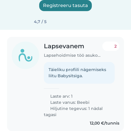
Registreeru tasuta
4,7 / 5
Lapsevanem
2
Lapsehoidmise töö asukohas Tartu
Täieliku profiili nägemiseks
liitu Babysitsiga.
Laste arv: 1
Laste vanus:
Beebi
Hiljutine tegevus: 1 nädal
tagasi
12,00 €/tunnis