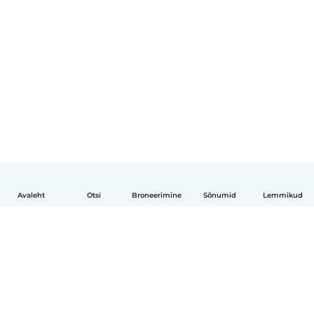
Avaleht
Otsi
Broneerimine
Sõnumid
Lemmikud