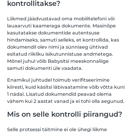
kontrollitakse?
Liikmed jäädvustavad oma mobiiltelefoni või
lauaarvuti kaameraga dokumente. Masinõpe
kasutatakse dokumentide autentsuse
hindamiseks, samuti selleks, et kontrollida, kas
dokumendil olev nimi ja sünniaeg ühtivad
esitatud riikliku isikutunnistuse andmetega.
Mõnel juhul võib Babysitsi meeskonnaliige
samuti dokumenti üle vaadata.
Enamikul juhtudel toimub verifitseerimine
kiiresti, kuid käsitsi läbivaatamine võib võtta kuni
1 nädal. Lisatud dokumendid peavad olema
vähem kui 2 aastat vanad ja ei tohi olla aegunud.
Mis on selle kontrolli piirangud?
Selle protsessi täitmine ei ole ühegi liikme