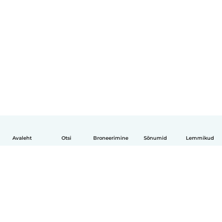
Avaleht
Otsi
Broneerimine
Sõnumid
Lemmikud