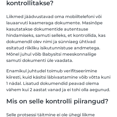
kontrollitakse?
Liikmed jäädvustavad oma mobiiltelefoni või
lauaarvuti kaameraga dokumente. Masinõpe
kasutatakse dokumentide autentsuse
hindamiseks, samuti selleks, et kontrollida, kas
dokumendil olev nimi ja sünniaeg ühtivad
esitatud riikliku isikutunnistuse andmetega.
Mõnel juhul võib Babysitsi meeskonnaliige
samuti dokumenti üle vaadata.
Enamikul juhtudel toimub verifitseerimine
kiiresti, kuid käsitsi läbivaatamine võib võtta kuni
1 nädal. Lisatud dokumendid peavad olema
vähem kui 2 aastat vanad ja ei tohi olla aegunud.
Mis on selle kontrolli piirangud?
Selle protsessi täitmine ei ole ühegi liikme