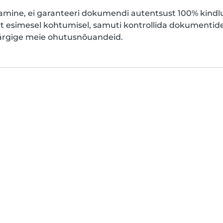
nnitamine, ei garanteeri dokumendi autentsust 100% kin
kult esimesel kohtumisel, samuti kontrollida dokument
järgige meie ohutusnõuandeid.