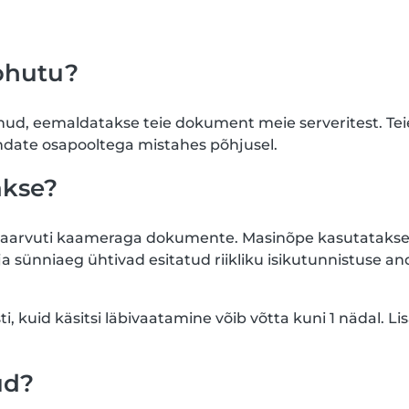
ohutu?
nud, eemaldatakse teie dokument meie serveritest. Teie
andate osapooltega mistahes põhjusel.
akse?
lauaarvuti kaameraga dokumente. Masinõpe kasutataks
 ja sünniaeg ühtivad esitatud riikliku isikutunnistuse 
sti, kuid käsitsi läbivaatamine võib võtta kuni 1 nädal
ud?