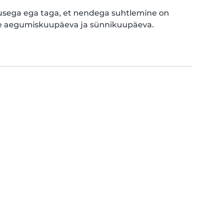
dlusega ega taga, et nendega suhtlemine on
ide aegumiskuupäeva ja sünnikuupäeva.