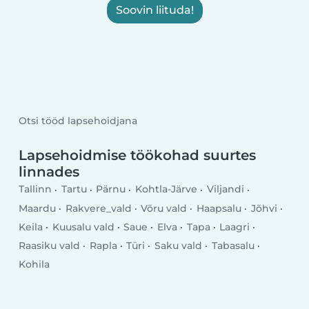
Soovin liituda!
Otsi tööd lapsehoidjana
Lapsehoidmise töökohad suurtes
linnades
Tallinn
Tartu
Pärnu
Kohtla-Järve
Viljandi
Maardu
Rakvere_vald
Võru vald
Haapsalu
Jõhvi
Keila
Kuusalu vald
Saue
Elva
Tapa
Laagri
Raasiku vald
Rapla
Türi
Saku vald
Tabasalu
Kohila