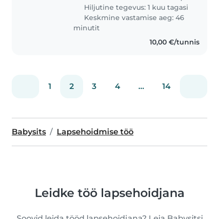
lemmikloomad, seega peaks..
Hiljutine tegevus: 1 kuu tagasi
Keskmine vastamise aeg: 46
minutit
10,00 €/tunnis
1
2
3
4
...
14
Babysits
Lapsehoidmise töö
Leidke töö lapsehoidjana
Soovid leida tööd lapsehoidjana? Leia Babysitsi