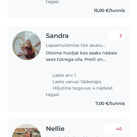
tagasi
15,00 €/tunnis
Sandra
3
Lapsehoidmise töö asukohas Keila
Otsime hoidjat kes saaks nädala
sees tütrega olla. Preili on
energiline, meeldib õues
mängida. Hoidmine toimuks
Laste arv: 1
meie kodus ning meil on ka kaks
Laste vanus:
Väikelaps
kassi.
Hiljutine tegevus: 4 nädalat
tagasi
7,00 €/tunnis
Nellie
40