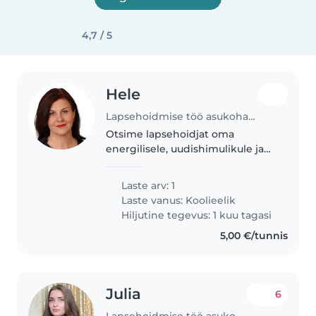
4,7 / 5
Hele
Lapsehoidmise töö asukohas Kiili
Otsime lapsehoidjat oma
energilisele, uudishimulikule ja
naljakale eelkooliealisele lapsele.
Lapsehoidjal peaks olema
Laste arv: 1
tavaliselt lapsehoiu kogemus ja
Laste vanus:
Koolieelik
teadmised erivajadustega
Hiljutine tegevus: 1 kuu tagasi
lastest,..
5,00 €/tunnis
Julia
6
Lapsehoidmise töö asukohas Tartu