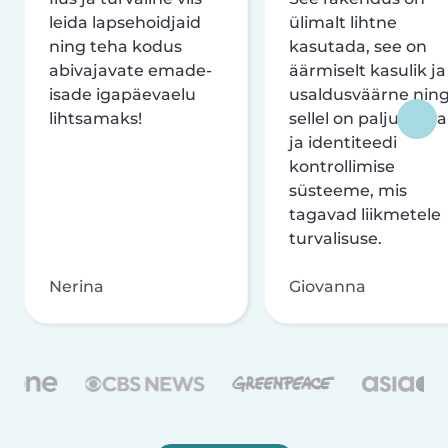
leida lapsehoidjaid
ülimalt lihtne
ning teha kodus
kasutada, see on
abivajavate emade-
äärmiselt kasulik ja
isade igapäevaelu
usaldusväärne nin
lihtsamaks!
sellel on palju turva
ja identiteedi
kontrollimise
süsteeme, mis
tagavad liikmetele
turvalisuse.
Nerina
Giovanna