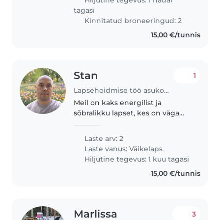
tagasi
Kinnitatud broneeringud: 2
15,00 €/tunnis
Stan
1
Lapsehoidmise töö asukohas Tabasalu
Meil on kaks energilist ja
sõbralikku lapset, kes on väga
uuega huvitunud. Otsime
lemmikloomadega käitlemise
Laste arv: 2
oskustega lapsehoidjat, kes
Laste vanus:
Väikelaps
saaks meid aidama. Vajame
Hiljutine tegevus: 1 kuu tagasi
lapsehoidjat, kes..
15,00 €/tunnis
Marlissa
3