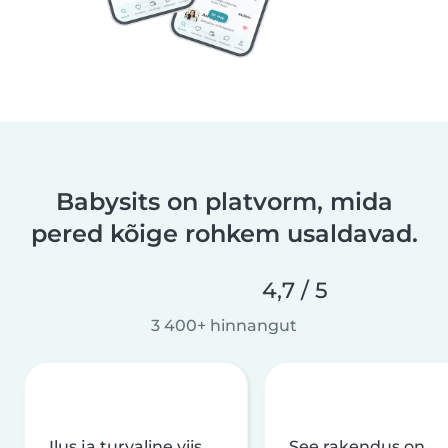
Babysits on platvorm, mida
pered kõige rohkem usaldavad.
4,7 / 5
3 400+ hinnangut
Ilus ja turvaline viis
See rakendus on