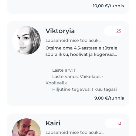
majapidamistöödega...
10,00 €/tunnis
Viktoryia
25
Lapsehoidmise töö asukohas Tallinn
Otsime oma 4,5-aastasele tütrele
sõbralikku, hoolivat ja kogenud
lapsehoidjat. Meie jaoks on
oluline väga hea eesti keele
Laste arv: 1
oskus, inglise ja/või vene keele
Laste vanus:
Väikelaps
•
oskus tuleb suureks kasuks...
Koolieelik
Hiljutine tegevus: 1 kuu tagasi
9,00 €/tunnis
Kairi
12
Lapsehoidmise töö asukohas Tallinn