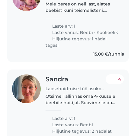
Meie peres on neli last, alates
beebist kuni teismelisteni.
Otsime 1-aastasele
beebitüdrukule paariks tunniks
Laste arv: 1
päevas eelneval kokkuleppel
Laste vanus:
Beebi
•
Koolieelik
lapsehoidjat. Ajaliselt võib see
Hiljutine tegevus: 1 nädal
jääda nii..
tagasi
15,00 €/tunnis
Sandra
4
Lapsehoidmise töö asukohas Tallinn
Otsime Tallinnas oma 4-kuusele
beebile hoidjat. Soovime leida
usaldusväärse ja vastutustundliku
täiskasvanud inimese, kellel on
Laste arv: 1
varasem kogemus just
Laste vanus:
Beebi
imikutega. Töötan ise
Hiljutine tegevus: 2 nädalat
kodukontoris..