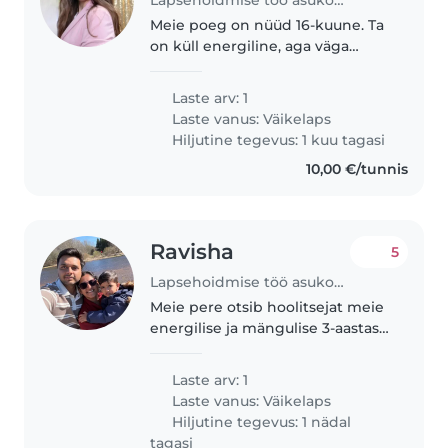
Meie poeg on nüüd 16-kuune. Ta
on küll energiline, aga väga
armas ja tõesti hea laps. Lisaks
on ta täielik kaisukaru ja väga
Laste arv: 1
seltsiv. Kõige rohkem meeldib
Laste vanus:
Väikelaps
talle praegu oma Hot Wheelsi..
Hiljutine tegevus: 1 kuu tagasi
10,00 €/tunnis
Ravisha
5
Lapsehoidmise töö asukohas Tallinn
Meie pere otsib hoolitsejat meie
energilise ja mängulise 3-aastase
poisi jaoks. Meil on koer, seega
peaksite olema
Laste arv: 1
lemmikloomadega toimetulek.
Laste vanus:
Väikelaps
Meie poiss on väga
Hiljutine tegevus: 1 nädal
uudishimuline, seega..
tagasi