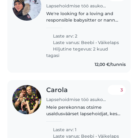
Lapsehoidmise töö asukohas Tallinn
We're looking for a loving and
responsible babysitter or nanny
to care for our newborn starts in
July. Shift 1: starts at 8 am (7
Laste arv: 2
hours) Shift 2: starts at 8 pm (10
Laste vanus:
Beebi
•
Väikelaps
hours)
Hiljutine tegevus: 2 kuud
tagasi
12,00 €/tunnis
Carola
3
Lapsehoidmise töö asukohas Tartu
Meie perekonnas otsime
usaldusväärset lapsehoidjat, kes
suudaks hooldada meie 7 kuune
poeg. Meie poeg on energiline,
Laste arv: 1
rahulik ja naljakas laps. Meil on ka
Laste vanus:
Beebi
•
Väikelaps