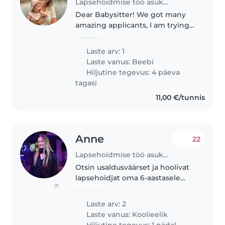
Lapsehoidmise töö asukohas Tallinn
Dear Babysitter! We got many
amazing applicants, I am trying
to go through as soon as I can.
For now I can not accept new
Laste arv: 1
applicants. Thank you! 😊 We are
Laste vanus:
Beebi
a Swedish-Hungarian family..
Hiljutine tegevus: 4 päeva
tagasi
11,00 €/tunnis
Anne
22
Lapsehoidmise töö asukohas Tallinn
Otsin usaldusväärset ja hoolivat
lapsehoidjat oma 6-aastasele
(1)
pojale. Ta on rõõmsameelne,
uudishimulik ja tubli poiss. Tal on
Laste arv: 2
raske kõneapraksia, kuid ta saab
Laste vanus:
Koolieelik
igapäevaste toimetustega..
Hiljutine tegevus: 1 nädal