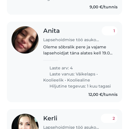
9,00 €/tunnis
Anita
1
Lapsehoidmise töö asukohas Tartu
Oleme sõbralik pere ja vajame
lapsehoidjat täna alates kell 19.00
kuni kell 12.00 homme. Otsime
usaldusväärset ja hoolivat
Laste arv: 4
inimest.
Laste vanus:
Väikelaps
•
Koolieelik
•
Kooliealine
Hiljutine tegevus: 1 kuu tagasi
12,00 €/tunnis
Kerli
2
Lapsehoidmise töö asukohas Viljandi