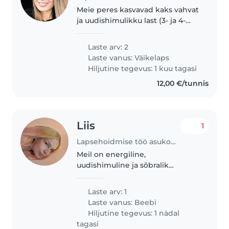
Meie peres kasvavad kaks vahvat
ja uudishimulikku last (3- ja 4-
aastane) ning otsime neile
sõbralikku kaaslast, kes veedaks
Laste arv: 2
nendega kvaliteetaega. Eriti
Laste vanus:
Väikelaps
rõõmustaks meid, kui suhtleksid..
Hiljutine tegevus: 1 kuu tagasi
12,00 €/tunnis
Liis
1
Lapsehoidmise töö asukohas Rummu (Kuusalu vald)
Meil on energiline,
uudishimuline ja sõbralik
väiketütar , kes vajab hoolitsevat
lapsehoidjat. Otsime
Laste arv: 1
lapsehoidjat, kes on valmis
Laste vanus:
Beebi
tegelema lemmikloomadega,
Hiljutine tegevus: 1 nädal
toiduvalmistamisega ja
tagasi