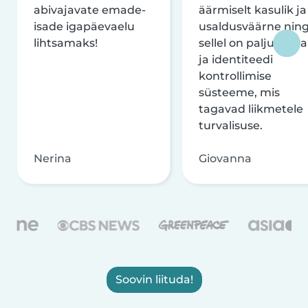
abivajavate emade-
äärmiselt kasulik ja
isade igapäevaelu
usaldusväärne nin
lihtsamaks!
sellel on palju turva
ja identiteedi
kontrollimise
süsteeme, mis
tagavad liikmetele
turvalisuse.
Nerina
Giovanna
Soovin liituda!