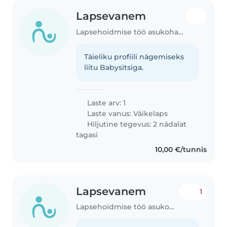
Lapsevanem
Lapsehoidmise töö asukohas Tallinn
Täieliku profiili nägemiseks
liitu Babysitsiga.
Laste arv: 1
Laste vanus:
Väikelaps
Hiljutine tegevus: 2 nädalat
tagasi
10,00 €/tunnis
Lapsevanem
1
Lapsehoidmise töö asukohas Kehtna