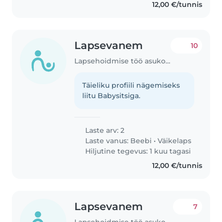
12,00 €/tunnis
Lapsevanem
10
Lapsehoidmise töö asukohas Tallinn
Täieliku profiili nägemiseks
liitu Babysitsiga.
Laste arv: 2
Laste vanus:
Beebi
•
Väikelaps
Hiljutine tegevus: 1 kuu tagasi
12,00 €/tunnis
Lapsevanem
7
Lapsehoidmise töö asukohas Tartu