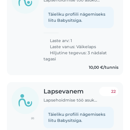
Täieliku profiili nägemiseks
liitu Babysitsiga.
Laste arv: 1
Laste vanus:
Väikelaps
Hiljutine tegevus: 3 nädalat
tagasi
10,00 €/tunnis
Lapsevanem
22
Lapsehoidmise töö asukohas Maramaa
Täieliku profiili nägemiseks
(2)
liitu Babysitsiga.