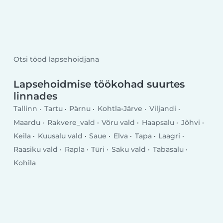
Otsi tööd lapsehoidjana
Lapsehoidmise töökohad suurtes
linnades
Tallinn
Tartu
Pärnu
Kohtla-Järve
Viljandi
Maardu
Rakvere_vald
Võru vald
Haapsalu
Jõhvi
Keila
Kuusalu vald
Saue
Elva
Tapa
Laagri
Raasiku vald
Rapla
Türi
Saku vald
Tabasalu
Kohila