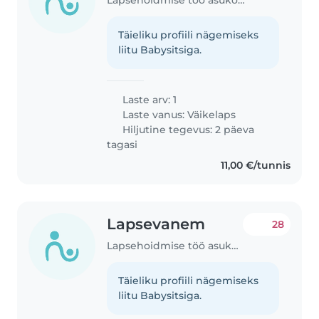
Täieliku profiili nägemiseks
liitu Babysitsiga.
Laste arv: 1
Laste vanus:
Väikelaps
Hiljutine tegevus: 2 päeva
tagasi
11,00 €/tunnis
Lapsevanem
28
Lapsehoidmise töö asukohas Tallinn
Täieliku profiili nägemiseks
liitu Babysitsiga.