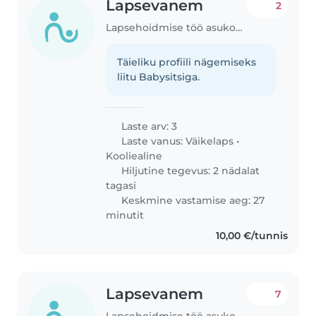
Lapsevanem
2
Lapsehoidmise töö asukohas Rapla
Täieliku profiili nägemiseks
liitu Babysitsiga.
Laste arv: 3
Laste vanus:
Väikelaps
•
Kooliealine
Hiljutine tegevus: 2 nädalat
tagasi
Keskmine vastamise aeg: 27
minutit
10,00 €/tunnis
Lapsevanem
7
Lapsehoidmise töö asukohas Tallinn