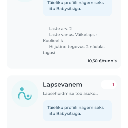
Täieliku profiili nägemiseks
liitu Babysitsiga.
Laste arv: 2
Laste vanus:
Väikelaps
•
Koolieelik
Hiljutine tegevus: 2 nädalat
tagasi
10,50 €/tunnis
Lapsevanem
1
Lapsehoidmise töö asukohas Viljandi
Täieliku profiili nägemiseks
liitu Babysitsiga.