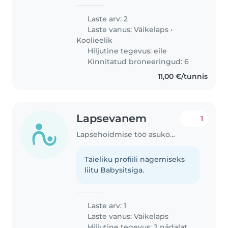
Laste arv: 2
Laste vanus:
Väikelaps
•
Koolieelik
Hiljutine tegevus: eile
Kinnitatud broneeringud: 6
11,00 €/tunnis
Lapsevanem
1
Lapsehoidmise töö asukohas Ülenurme
Täieliku profiili nägemiseks
liitu Babysitsiga.
Laste arv: 1
Laste vanus:
Väikelaps
Hiljutine tegevus: 2 nädalat