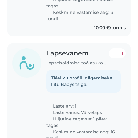
tagasi
Keskmine vastamise aeg: 3
tundi
10,00 €/tunnis
Lapsevanem
1
Lapsehoidmise töö asukohas Kose (Harju maakond)
Täieliku profiili nägemiseks
liitu Babysitsiga.
Laste arv: 1
Laste vanus:
Väikelaps
Hiljutine tegevus: 1 päev
tagasi
Keskmine vastamise aeg: 16