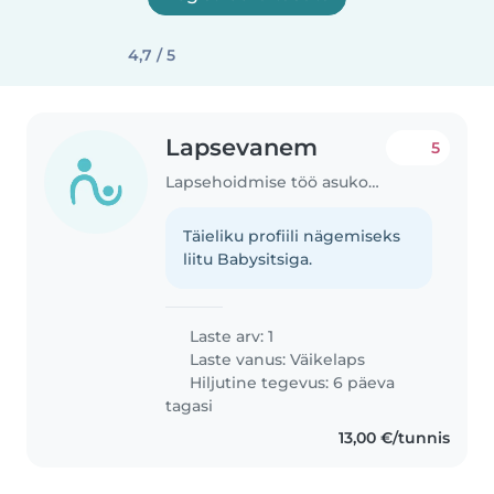
4,7 / 5
Lapsevanem
5
Lapsehoidmise töö asukohas Tallinn
Täieliku profiili nägemiseks
liitu Babysitsiga.
Laste arv: 1
Laste vanus:
Väikelaps
Hiljutine tegevus: 6 päeva
tagasi
13,00 €/tunnis