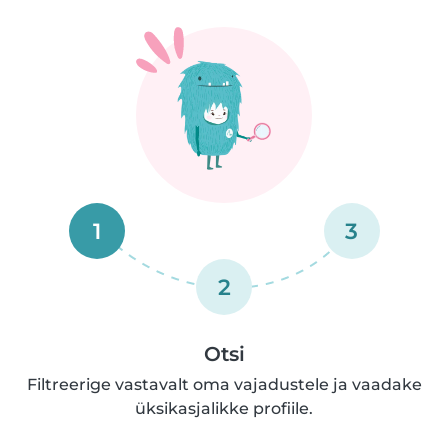
1
3
2
Otsi
Filtreerige vastavalt oma vajadustele ja vaadake
üksikasjalikke profiile.