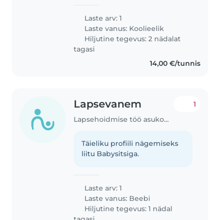
Laste arv: 1
Laste vanus:
Koolieelik
Hiljutine tegevus: 2 nädalat
tagasi
14,00 €/tunnis
Lapsevanem
1
Lapsehoidmise töö asukohas Rae vald
Täieliku profiili nägemiseks
liitu Babysitsiga.
Laste arv: 1
Laste vanus:
Beebi
Hiljutine tegevus: 1 nädal
tagasi