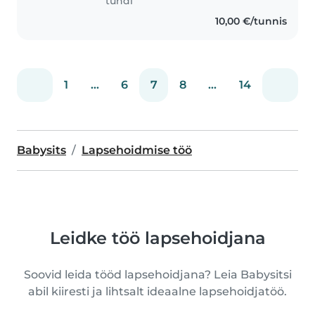
tundi
10,00 €/tunnis
1
...
6
7
8
...
14
Babysits
Lapsehoidmise töö
Leidke töö lapsehoidjana
Soovid leida tööd lapsehoidjana? Leia Babysitsi
abil kiiresti ja lihtsalt ideaalne lapsehoidjatöö.