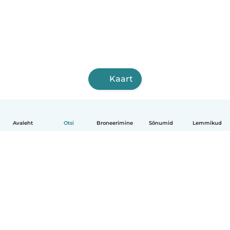
Kaart
Avaleht
Otsi
Broneerimine
Sõnumid
Lemmikud
Eesti
Kuidas see toimib
Abi
Tingimused ja privaatsus
Hinnapoliitika
Ettevõtte andmed