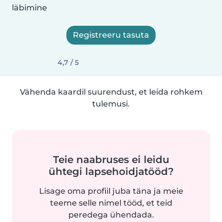
läbimine
Registreeru tasuta
4,7 / 5
Vähenda kaardil suurendust, et leida rohkem
tulemusi.
Teie naabruses ei leidu
ühtegi lapsehoidjatööd?
Lisage oma profiil juba täna ja meie
teeme selle nimel tööd, et teid
peredega ühendada.