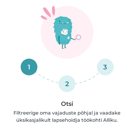
1
3
2
Otsi
Filtreerige oma vajaduste põhjal ja vaadake
üksikasjalikult lapsehoidja töökohti Alliku.