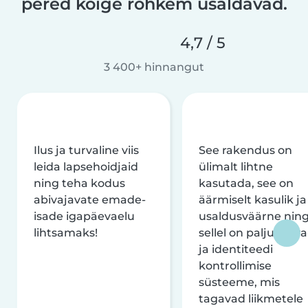
pered kõige rohkem usaldavad.
4,7 / 5
3 400+ hinnangut
Ilus ja turvaline viis
See rakendus on
leida lapsehoidjaid
ülimalt lihtne
ning teha kodus
kasutada, see on
abivajavate emade-
äärmiselt kasulik ja
isade igapäevaelu
usaldusväärne nin
lihtsamaks!
sellel on palju turva
ja identiteedi
kontrollimise
süsteeme, mis
tagavad liikmetele