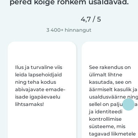
pered kõige rohkem usaldavad.
4,7 / 5
3 400+ hinnangut
Ilus ja turvaline viis
See rakendus on
leida lapsehoidjaid
ülimalt lihtne
ning teha kodus
kasutada, see on
abivajavate emade-
äärmiselt kasulik ja
isade igapäevaelu
usaldusväärne nin
lihtsamaks!
sellel on palju turva
ja identiteedi
kontrollimise
süsteeme, mis
tagavad liikmetele