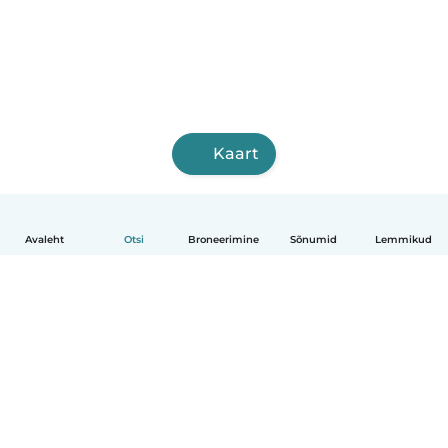
Kaart
Avaleht
Otsi
Broneerimine
Sõnumid
Lemmikud
Eesti
Kuidas see toimib
Abi
Tingimused ja privaatsus
Hinnapoliitika
Ettevõtte andmed