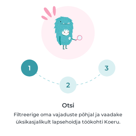
1
3
2
Otsi
Filtreerige oma vajaduste põhjal ja vaadake
üksikasjalikult lapsehoidja töökohti Koeru.