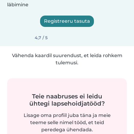
läbimine
Registreeru tasuta
4,7 / 5
Vähenda kaardil suurendust, et leida rohkem
tulemusi.
Teie naabruses ei leidu
ühtegi lapsehoidjatööd?
Lisage oma profiil juba täna ja meie
teeme selle nimel tööd, et teid
peredega ühendada.