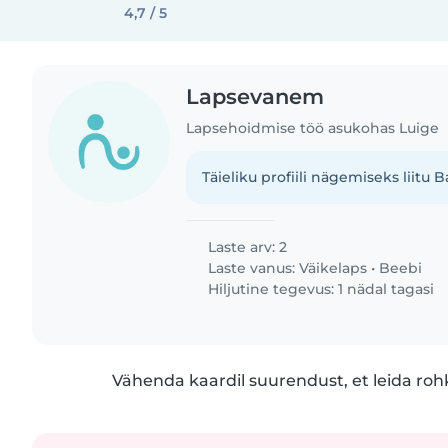
4,7 / 5
Lapsevanem
Lapsehoidmise töö asukohas Luige
Täieliku profiili nägemiseks liitu B
Laste arv: 2
Laste vanus:
Väikelaps
•
Beebi
Hiljutine tegevus: 1 nädal tagasi
Vähenda kaardil suurendust, et leida ro