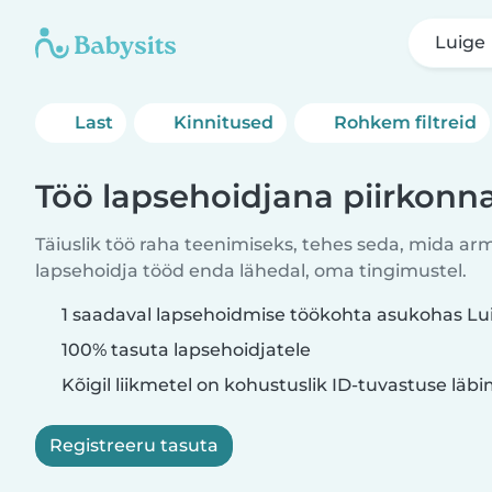
Luige
Last
Kinnitused
Rohkem filtreid
Töö lapsehoidjana piirkonn
Täiuslik töö raha teenimiseks, tehes seda, mida ar
lapsehoidja tööd enda lähedal, oma tingimustel.
1 saadaval lapsehoidmise töökohta asukohas Lu
100% tasuta lapsehoidjatele
Kõigil liikmetel on kohustuslik ID-tuvastuse läb
Registreeru tasuta