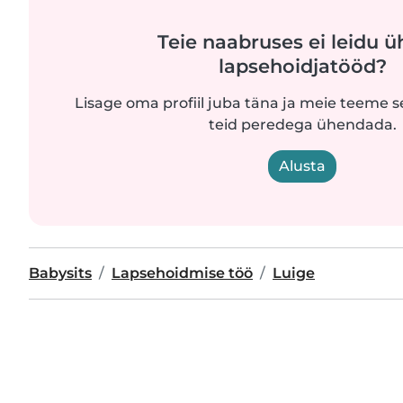
Teie naabruses ei leidu ü
lapsehoidjatööd?
Lisage oma profiil juba täna ja meie teeme se
teid peredega ühendada.
Alusta
Babysits
Lapsehoidmise töö
Luige