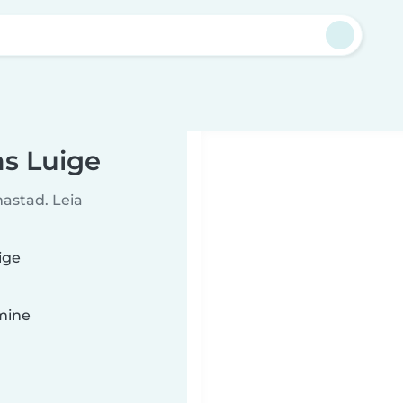
as Luige
mastad. Leia
ige
imine