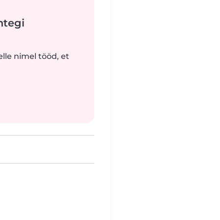
htegi
lle nimel tööd, et