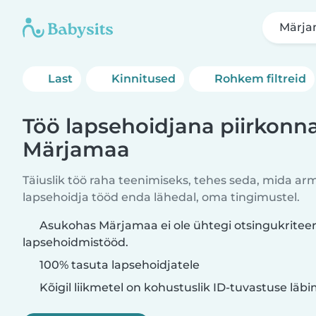
Märj
Last
Kinnitused
Rohkem filtreid
Töö lapsehoidjana piirkonn
Märjamaa
Täiuslik töö raha teenimiseks, tehes seda, mida ar
lapsehoidja tööd enda lähedal, oma tingimustel.
Asukohas Märjamaa ei ole ühtegi otsingukriteer
lapsehoidmistööd.
100% tasuta lapsehoidjatele
Kõigil liikmetel on kohustuslik ID-tuvastuse läb