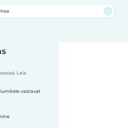
amaa
as
mastad. Leia
iumitele vastavat
imine