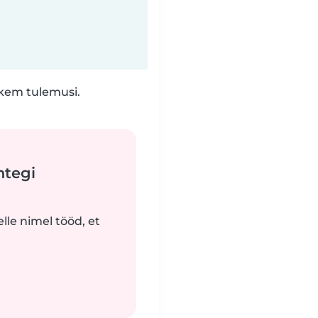
hkem tulemusi.
htegi
lle nimel tööd, et