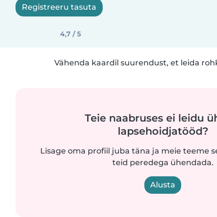
Registreeru tasuta
4,7 / 5
Vähenda kaardil suurendust, et leida ro
Teie naabruses ei leidu ü
lapsehoidjatööd?
Lisage oma profiil juba täna ja meie teeme se
teid peredega ühendada.
Alusta