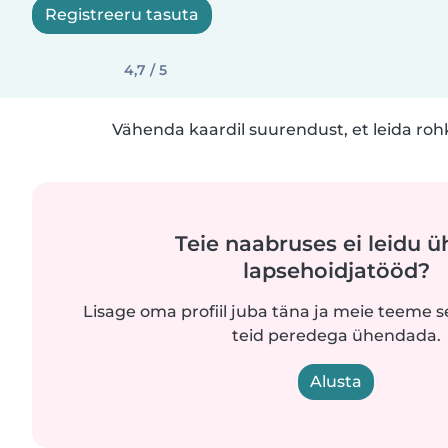
Registreeru tasuta
4,7 / 5
Vähenda kaardil suurendust, et leida ro
Teie naabruses ei leidu ü
lapsehoidjatööd?
Lisage oma profiil juba täna ja meie teeme se
teid peredega ühendada.
Alusta