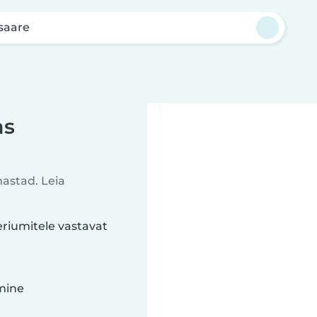
saare
as
mastad. Leia
eriumitele vastavat
imine