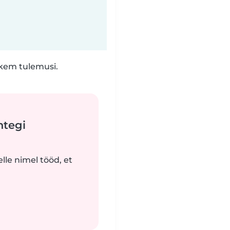
hkem tulemusi.
htegi
lle nimel tööd, et