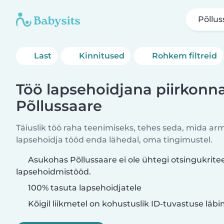
Põllus
Last
Kinnitused
Rohkem filtreid
Töö lapsehoidjana piirkonn
Põllussaare
Täiuslik töö raha teenimiseks, tehes seda, mida ar
lapsehoidja tööd enda lähedal, oma tingimustel.
Asukohas Põllussaare ei ole ühtegi otsingukrite
lapsehoidmistööd.
100% tasuta lapsehoidjatele
Kõigil liikmetel on kohustuslik ID-tuvastuse läb