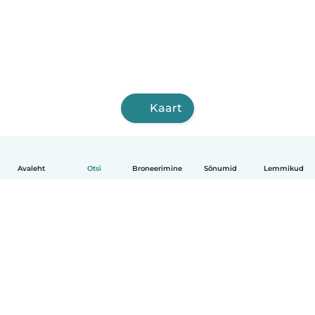
Kaart
Avaleht
Otsi
Broneerimine
Sõnumid
Lemmikud
Eesti
Kuidas see toimib
Abi
Tingimused ja privaatsus
Hinnapoliitika
Ettevõtte andmed