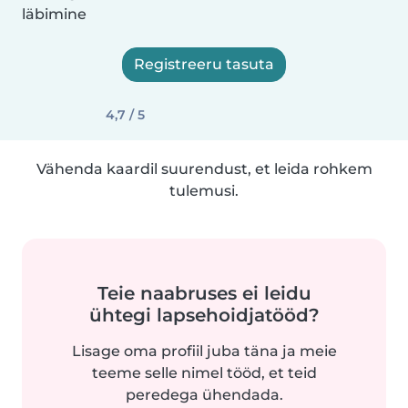
läbimine
Registreeru tasuta
4,7 / 5
Vähenda kaardil suurendust, et leida rohkem
tulemusi.
Teie naabruses ei leidu
ühtegi lapsehoidjatööd?
Lisage oma profiil juba täna ja meie
teeme selle nimel tööd, et teid
peredega ühendada.