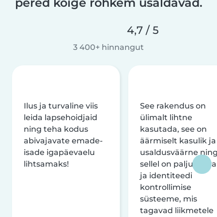
pered kõige rohkem usaldavad.
4,7 / 5
3 400+ hinnangut
Ilus ja turvaline viis
See rakendus on
leida lapsehoidjaid
ülimalt lihtne
ning teha kodus
kasutada, see on
abivajavate emade-
äärmiselt kasulik ja
isade igapäevaelu
usaldusväärne nin
lihtsamaks!
sellel on palju turva
ja identiteedi
kontrollimise
süsteeme, mis
tagavad liikmetele