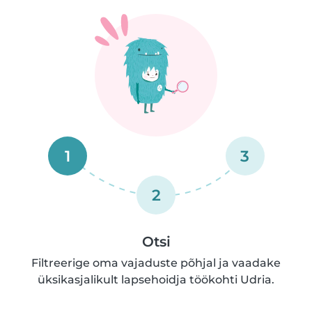
1
3
2
Otsi
Filtreerige oma vajaduste põhjal ja vaadake
üksikasjalikult lapsehoidja töökohti Udria.