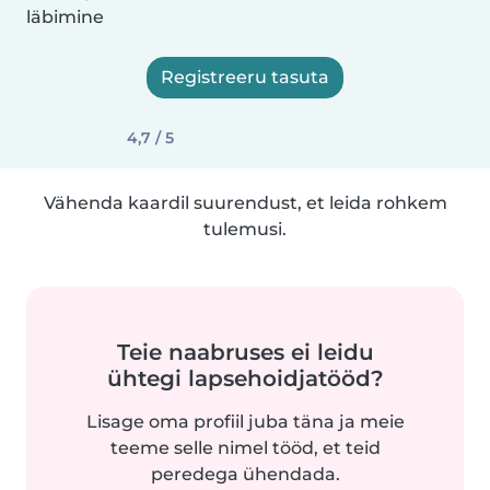
läbimine
Registreeru tasuta
4,7 / 5
Vähenda kaardil suurendust, et leida rohkem
tulemusi.
Teie naabruses ei leidu
ühtegi lapsehoidjatööd?
Lisage oma profiil juba täna ja meie
teeme selle nimel tööd, et teid
peredega ühendada.