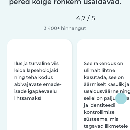
pered kõige rohkem usaldavad.
4,7 / 5
3 400+ hinnangut
Ilus ja turvaline viis
See rakendus on
leida lapsehoidjaid
ülimalt lihtne
ning teha kodus
kasutada, see on
abivajavate emade-
äärmiselt kasulik ja
isade igapäevaelu
usaldusväärne nin
lihtsamaks!
sellel on palju turva
ja identiteedi
kontrollimise
süsteeme, mis
tagavad liikmetele