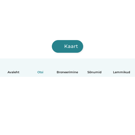
Kaart
Avaleht
Otsi
Broneerimine
Sõnumid
Lemmikud
Eesti
Kuidas see toimib
Abi
Tingimused ja privaatsus
Hinnapoliitika
Ettevõtte andmed