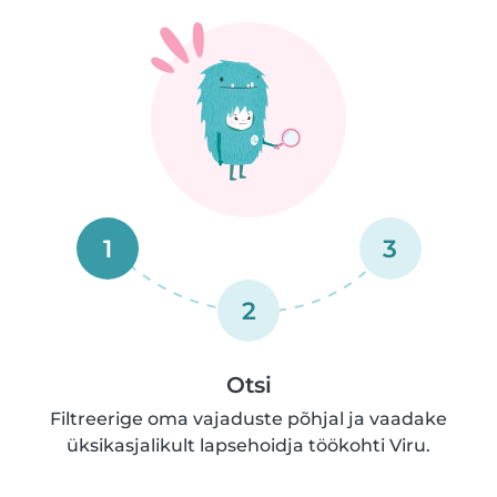
1
3
2
Otsi
Filtreerige oma vajaduste põhjal ja vaadake
üksikasjalikult lapsehoidja töökohti Viru.