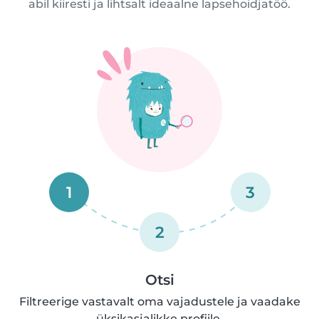
abil kiiresti ja lihtsalt ideaalne lapsehoidjatöö.
1
3
2
Otsi
Filtreerige vastavalt oma vajadustele ja vaadake
üksikasjalikke profiile.