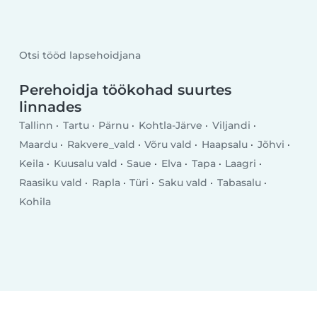
Otsi tööd lapsehoidjana
Perehoidja töökohad suurtes
linnades
Tallinn
Tartu
Pärnu
Kohtla-Järve
Viljandi
Maardu
Rakvere_vald
Võru vald
Haapsalu
Jõhvi
Keila
Kuusalu vald
Saue
Elva
Tapa
Laagri
Raasiku vald
Rapla
Türi
Saku vald
Tabasalu
Kohila