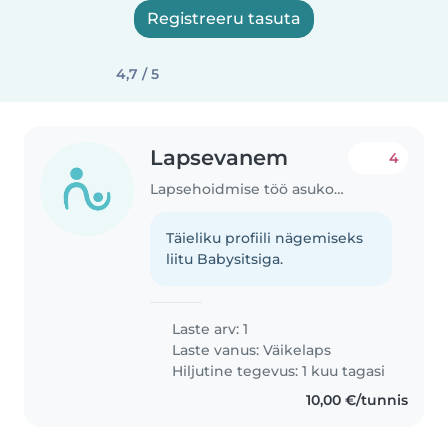
Registreeru tasuta
4,7 / 5
Lapsevanem
4
Lapsehoidmise töö asukohas Tallinn
Täieliku profiili nägemiseks
liitu Babysitsiga.
Laste arv: 1
Laste vanus:
Väikelaps
Hiljutine tegevus: 1 kuu tagasi
10,00 €/tunnis