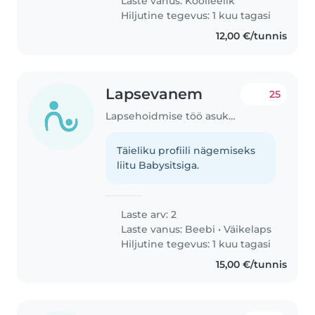
Laste vanus:
Koolieelik
Hiljutine tegevus: 1 kuu tagasi
12,00 €/tunnis
Lapsevanem
25
Lapsehoidmise töö asukohas Tallinn
Täieliku profiili nägemiseks
liitu Babysitsiga.
Laste arv: 2
Laste vanus:
Beebi
•
Väikelaps
Hiljutine tegevus: 1 kuu tagasi
15,00 €/tunnis