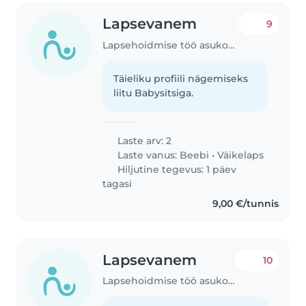
Lapsevanem
9
Lapsehoidmise töö asukohas Tallinn
Täieliku profiili nägemiseks
liitu Babysitsiga.
Laste arv: 2
Laste vanus:
Beebi
•
Väikelaps
Hiljutine tegevus: 1 päev
tagasi
9,00 €/tunnis
Lapsevanem
10
Lapsehoidmise töö asukohas Tartu