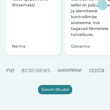
lihtsamaks!
sellel on palju turva
ja identiteedi
kontrollimise
süsteeme, mis
tagavad liikmetele
turvalisuse.
Nerina
Giovanna
Soovin liituda!