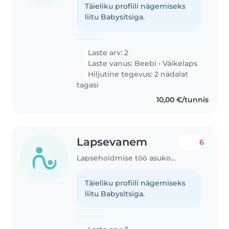
Täieliku profiili nägemiseks
liitu Babysitsiga.
Laste arv: 2
Laste vanus:
Beebi
•
Väikelaps
Hiljutine tegevus: 2 nädalat
tagasi
10,00 €/tunnis
Lapsevanem
6
Lapsehoidmise töö asukohas Tallinn
Täieliku profiili nägemiseks
liitu Babysitsiga.