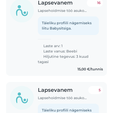
Lapsevanem
16
Lapsehoidmise töö asukohas Tallinn
Täieliku profiili nägemiseks
liitu Babysitsiga.
Laste arv: 1
Laste vanus:
Beebi
Hiljutine tegevus: 3 kuud
tagasi
15,00 €/tunnis
Lapsevanem
5
Lapsehoidmise töö asukohas Tallinn
Täieliku profiili nägemiseks