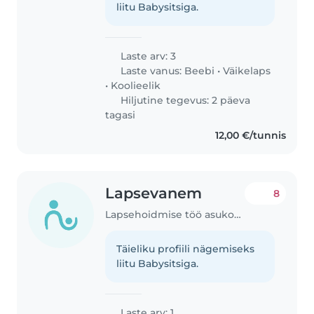
liitu Babysitsiga.
Laste arv: 3
Laste vanus:
Beebi
•
Väikelaps
•
Koolieelik
Hiljutine tegevus: 2 päeva
tagasi
12,00 €/tunnis
Lapsevanem
8
Lapsehoidmise töö asukohas Tallinn
Täieliku profiili nägemiseks
liitu Babysitsiga.
Laste arv: 1