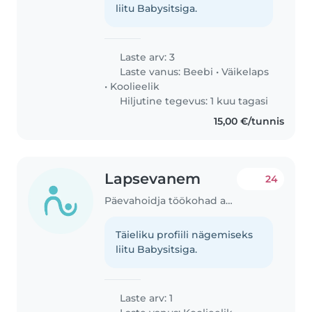
liitu Babysitsiga.
Laste arv: 3
Laste vanus:
Beebi
•
Väikelaps
•
Koolieelik
Hiljutine tegevus: 1 kuu tagasi
15,00 €/tunnis
Lapsevanem
24
Päevahoidja töökohad asukohas Tallinn
Täieliku profiili nägemiseks
liitu Babysitsiga.
Laste arv: 1