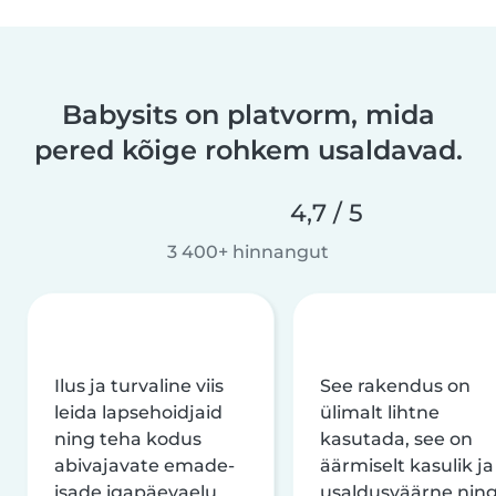
Babysits on platvorm, mida
pered kõige rohkem usaldavad.
4,7 / 5
3 400+ hinnangut
Ilus ja turvaline viis
See rakendus on
leida lapsehoidjaid
ülimalt lihtne
ning teha kodus
kasutada, see on
abivajavate emade-
äärmiselt kasulik ja
isade igapäevaelu
usaldusväärne nin