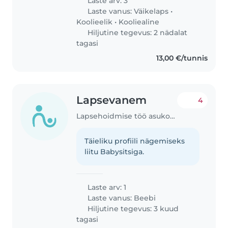
Laste arv: 3
Laste vanus:
Väikelaps
•
Koolieelik
•
Kooliealine
Hiljutine tegevus: 2 nädalat
tagasi
13,00 €/tunnis
Lapsevanem
4
Lapsehoidmise töö asukohas Tallinn
Täieliku profiili nägemiseks
liitu Babysitsiga.
Laste arv: 1
Laste vanus:
Beebi
Hiljutine tegevus: 3 kuud
tagasi