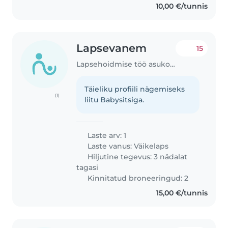
10,00 €/tunnis
Lapsevanem
15
Lapsehoidmise töö asukohas Tallinn
Täieliku profiili nägemiseks
(1)
liitu Babysitsiga.
Laste arv: 1
Laste vanus:
Väikelaps
Hiljutine tegevus: 3 nädalat
tagasi
Kinnitatud broneeringud: 2
15,00 €/tunnis