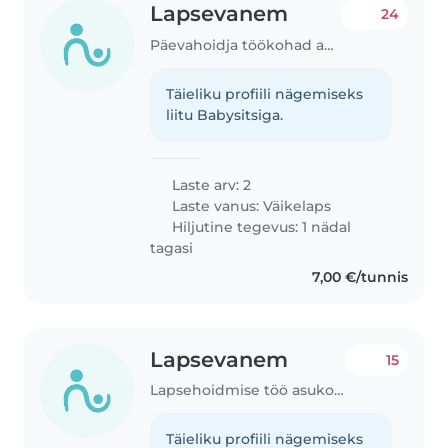
Lapsevanem
24
Päevahoidja töökohad asukohas Tallinn
Täieliku profiili nägemiseks
liitu Babysitsiga.
Laste arv: 2
Laste vanus:
Väikelaps
Hiljutine tegevus: 1 nädal
tagasi
7,00 €/tunnis
Lapsevanem
15
Lapsehoidmise töö asukohas Tallinn
Täieliku profiili nägemiseks