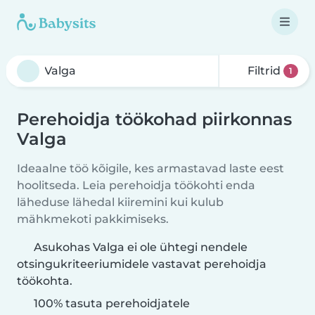
Filtrid
1
Perehoidja töökohad piirkonnas
Valga
Ideaalne töö kõigile, kes armastavad laste eest
hoolitseda. Leia perehoidja töökohti enda
läheduse lähedal kiiremini kui kulub
mähkmekoti pakkimiseks.
Asukohas Valga ei ole ühtegi nendele
otsingukriteeriumidele vastavat perehoidja
töökohta.
100% tasuta perehoidjatele