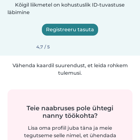
Kõigil liikmetel on kohustuslik ID-tuvastuse
läbimine
Registreeru tasuta
4,7 / 5
Vähenda kaardil suurendust, et leida rohkem
tulemusi.
Teie naabruses pole ühtegi
nanny töökohta?
Lisa oma profiil juba täna ja meie
tegutseme selle nimel, et ühendada