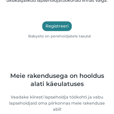
üksikasjalikud lapsehoidjatöökohad linnas Valga.
Registreeri
Babysits on perehoidjatele tasuta!
Meie rakendusega on hooldus
alati käeulatuses
Vaadake kiiresti lapsehoidja töökohti ja vabu
lapsehoidjaid oma piirkonnas meie rakenduse
abil!