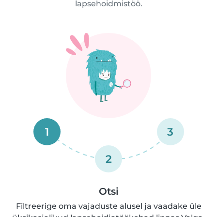
lapsehoidmistöö.
1
3
2
Otsi
Filtreerige oma vajaduste alusel ja vaadake üle