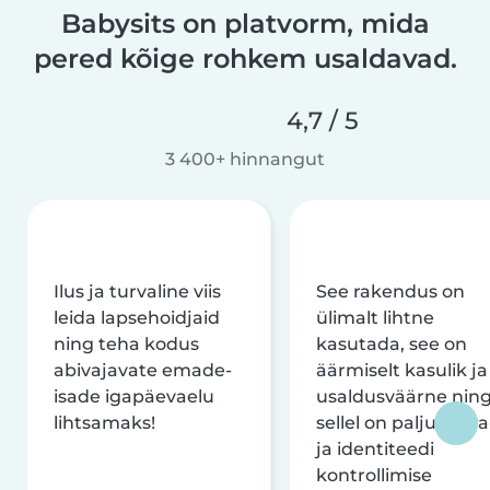
Babysits on platvorm, mida
pered kõige rohkem usaldavad.
4,7 / 5
3 400+ hinnangut
Ilus ja turvaline viis
See rakendus on
leida lapsehoidjaid
ülimalt lihtne
ning teha kodus
kasutada, see on
abivajavate emade-
äärmiselt kasulik ja
isade igapäevaelu
usaldusväärne nin
lihtsamaks!
sellel on palju turva
ja identiteedi
kontrollimise