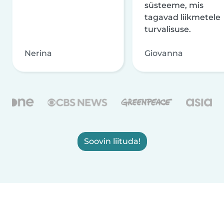
süsteeme, mis
tagavad liikmetele
turvalisuse.
Nerina
Giovanna
Soovin liituda!