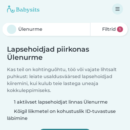
Filtrid
1
Lapsehoidjad piirkonas
Ülenurme
Kas teil on kohtinguõhtu, töö või vajate lihtsalt
puhkust: leiate usaldusväärsed lapsehoidjad
kiiremini, kui kulub teie lastega uneaja
kokkuleppimiseks.
1 aktiivset lapsehoidjat linnas Ülenurme
Kõigil liikmetel on kohustuslik ID-tuvastuse
läbimine