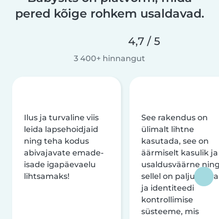
pered kõige rohkem usaldavad.
4,7 / 5
3 400+ hinnangut
Ilus ja turvaline viis
See rakendus on
leida lapsehoidjaid
ülimalt lihtne
ning teha kodus
kasutada, see on
abivajavate emade-
äärmiselt kasulik ja
isade igapäevaelu
usaldusväärne nin
lihtsamaks!
sellel on palju turva
ja identiteedi
kontrollimise
süsteeme, mis