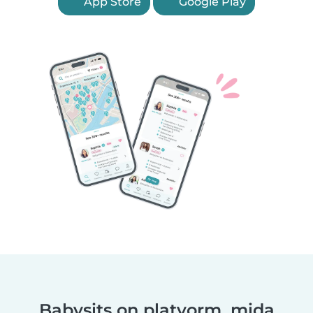
App Store
Google Play
Babysits on platvorm, mida