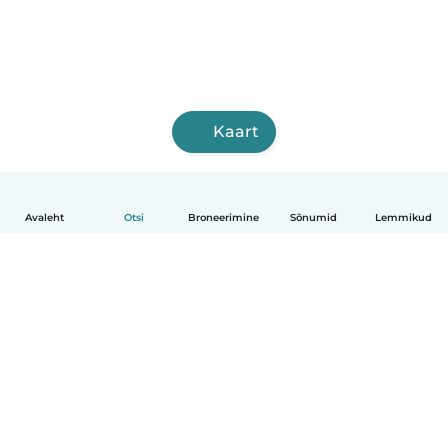
Kaart
Avaleht
Otsi
Broneerimine
Sõnumid
Lemmikud
Eesti
Kuidas see toimib
Abi
Tingimused ja privaatsus
Hinnapoliitika
Ettevõtte andmed