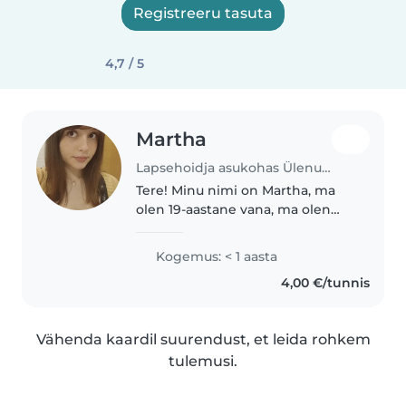
Registreeru tasuta
4,7 / 5
Martha
Lapsehoidja asukohas Ülenurme
Tere! Minu nimi on Martha, ma
olen 19-aastane vana, ma olen
eestlane, kuid olen kogu oma elu
elanud Lõuna-Ameerikas. Tulin
Kogemus: < 1 aasta
tagasi Eestisse ja minu unistus
4,00 €/tunnis
on minna ülikooli, kuid
õppimiseks..
Vähenda kaardil suurendust, et leida rohkem
tulemusi.