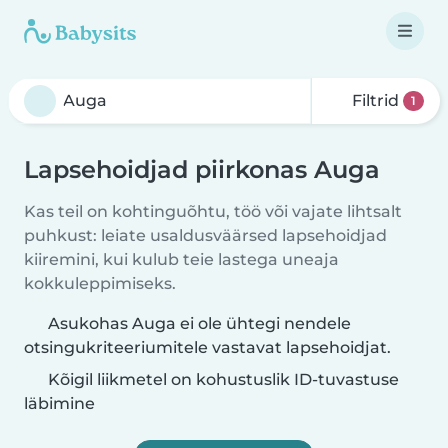
Filtrid
1
Lapsehoidjad piirkonas Auga
Kas teil on kohtinguõhtu, töö või vajate lihtsalt
puhkust: leiate usaldusväärsed lapsehoidjad
kiiremini, kui kulub teie lastega uneaja
kokkuleppimiseks.
Asukohas Auga ei ole ühtegi nendele
otsingukriteeriumitele vastavat lapsehoidjat.
Kõigil liikmetel on kohustuslik ID-tuvastuse
läbimine