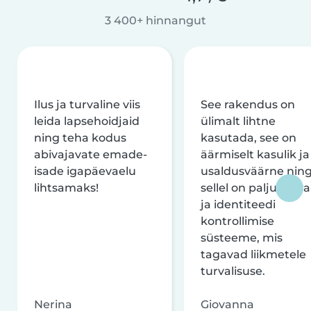
3 400+ hinnangut
Ilus ja turvaline viis
See rakendus on
leida lapsehoidjaid
ülimalt lihtne
ning teha kodus
kasutada, see on
abivajavate emade-
äärmiselt kasulik ja
isade igapäevaelu
usaldusväärne nin
lihtsamaks!
sellel on palju turva
ja identiteedi
kontrollimise
süsteeme, mis
tagavad liikmetele
turvalisuse.
Nerina
Giovanna