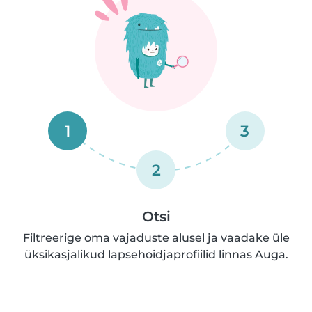
1
3
2
Otsi
Filtreerige oma vajaduste alusel ja vaadake üle
üksikasjalikud lapsehoidjaprofiilid linnas Auga.