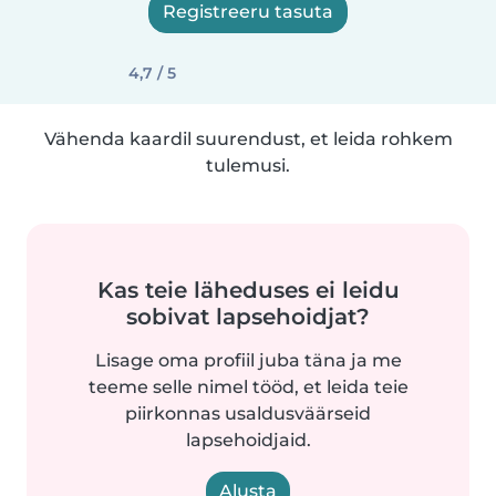
Registreeru tasuta
4,7 / 5
Vähenda kaardil suurendust, et leida rohkem
tulemusi.
Kas teie läheduses ei leidu
sobivat lapsehoidjat?
Lisage oma profiil juba täna ja me
teeme selle nimel tööd, et leida teie
piirkonnas usaldusväärseid
lapsehoidjaid.
Alusta