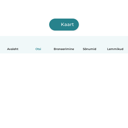
Kaart
Avaleht
Otsi
Broneerimine
Sõnumid
Lemmikud
Eesti
Kuidas see toimib
Abi
Tingimused ja privaatsus
Hinnapoliitika
Ettevõtte andmed
Babysits töö ajaks
Kogukonna standardid