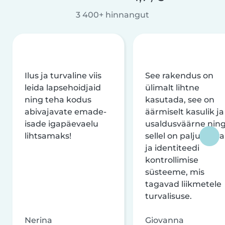
3 400+ hinnangut
Ilus ja turvaline viis
See rakendus on
leida lapsehoidjaid
ülimalt lihtne
ning teha kodus
kasutada, see on
abivajavate emade-
äärmiselt kasulik ja
isade igapäevaelu
usaldusväärne nin
lihtsamaks!
sellel on palju turva
ja identiteedi
kontrollimise
süsteeme, mis
tagavad liikmetele
turvalisuse.
Nerina
Giovanna