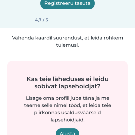
Registreeru tasuta
4,7 / 5
Vähenda kaardil suurendust, et leida rohkem
tulemusi.
Kas teie läheduses ei leidu
sobivat lapsehoidjat?
Lisage oma profiil juba täna ja me
teeme selle nimel tööd, et leida teie
piirkonnas usaldusväärseid
lapsehoidjaid.
Alusta