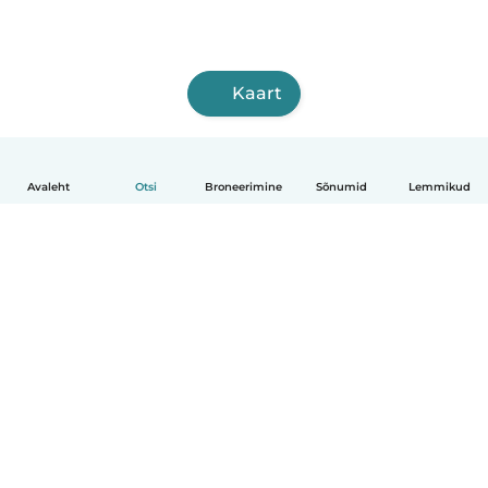
Kaart
Avaleht
Otsi
Broneerimine
Sõnumid
Lemmikud
Eesti
Kuidas see toimib
Abi
Tingimused ja privaatsus
Hinnapoliitika
Ettevõtte andmed
Babysits töö ajaks
Kogukonna standardid