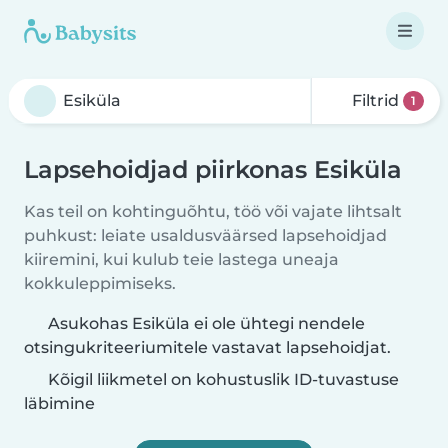
Filtrid
1
Lapsehoidjad piirkonas Esiküla
Kas teil on kohtinguõhtu, töö või vajate lihtsalt
puhkust: leiate usaldusväärsed lapsehoidjad
kiiremini, kui kulub teie lastega uneaja
kokkuleppimiseks.
Asukohas Esiküla ei ole ühtegi nendele
otsingukriteeriumitele vastavat lapsehoidjat.
Kõigil liikmetel on kohustuslik ID-tuvastuse
läbimine