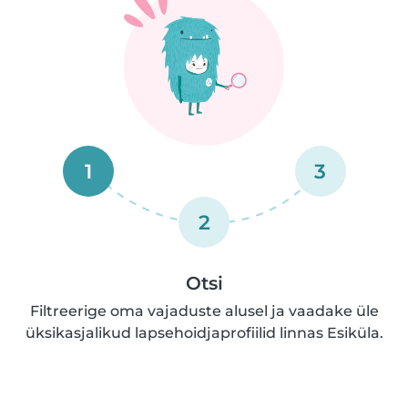
1
3
2
Otsi
Filtreerige oma vajaduste alusel ja vaadake üle
üksikasjalikud lapsehoidjaprofiilid linnas Esiküla.