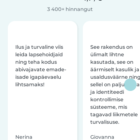
3 400+ hinnangut
Ilus ja turvaline viis
See rakendus on
leida lapsehoidjaid
ülimalt lihtne
ning teha kodus
kasutada, see on
abivajavate emade-
äärmiselt kasulik ja
isade igapäevaelu
usaldusväärne nin
lihtsamaks!
sellel on palju turva
ja identiteedi
kontrollimise
süsteeme, mis
tagavad liikmetele
turvalisuse.
Nerina
Giovanna