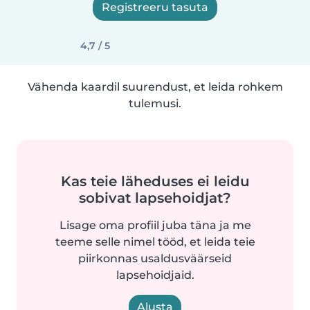
Registreeru tasuta
4,7 / 5
Vähenda kaardil suurendust, et leida rohkem
tulemusi.
Kas teie läheduses ei leidu
sobivat lapsehoidjat?
Lisage oma profiil juba täna ja me
teeme selle nimel tööd, et leida teie
piirkonnas usaldusväärseid
lapsehoidjaid.
Alusta