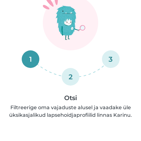
1
3
2
Otsi
Filtreerige oma vajaduste alusel ja vaadake üle
üksikasjalikud lapsehoidjaprofiilid linnas Karinu.