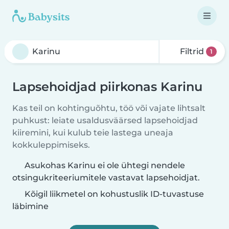
Filtrid
1
Lapsehoidjad piirkonas Karinu
Kas teil on kohtinguõhtu, töö või vajate lihtsalt
puhkust: leiate usaldusväärsed lapsehoidjad
kiiremini, kui kulub teie lastega uneaja
kokkuleppimiseks.
Asukohas Karinu ei ole ühtegi nendele
otsingukriteeriumitele vastavat lapsehoidjat.
Kõigil liikmetel on kohustuslik ID-tuvastuse
läbimine