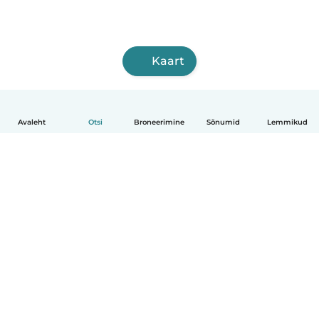
Kaart
Avaleht
Otsi
Broneerimine
Sõnumid
Lemmikud
Eesti
Kuidas see toimib
Abi
Tingimused ja privaatsus
Hinnapoliitika
Ettevõtte andmed
Babysits töö ajaks
Kogukonna standardid