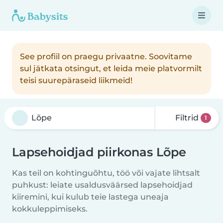
See profiil on praegu privaatne. Soovitame
sul jätkata otsingut, et leida meie platvormilt
teisi suurepäraseid liikmeid!
Filtrid
1
Lapsehoidjad piirkonas Lõpe
Kas teil on kohtinguõhtu, töö või vajate lihtsalt
puhkust: leiate usaldusväärsed lapsehoidjad
kiiremini, kui kulub teie lastega uneaja
kokkuleppimiseks.