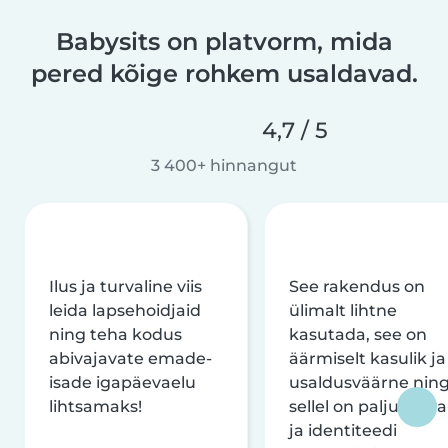
Babysits on platvorm, mida
pered kõige rohkem usaldavad.
4,7 / 5
3 400+ hinnangut
Ilus ja turvaline viis
See rakendus on
leida lapsehoidjaid
ülimalt lihtne
ning teha kodus
kasutada, see on
abivajavate emade-
äärmiselt kasulik ja
isade igapäevaelu
usaldusväärne nin
lihtsamaks!
sellel on palju turva
ja identiteedi