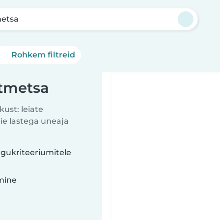
etsa
Rohkem filtreid
htmetsa
kust: leiate
eie lastega uneaja
ngukriteeriumitele
imine