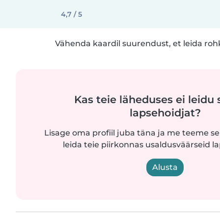
4,7 / 5
Vähenda kaardil suurendust, et leida ro
Kas teie läheduses ei leidu 
lapsehoidjat?
Lisage oma profiil juba täna ja me teeme sel
leida teie piirkonnas usaldusväärseid l
Alusta