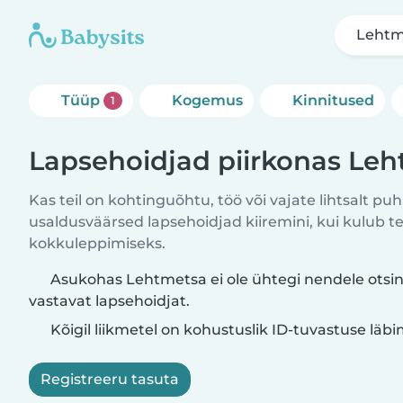
Lehtm
Tüüp
Kogemus
Kinnitused
1
Lapsehoidjad piirkonas Le
Kas teil on kohtinguõhtu, töö või vajate lihtsalt puh
usaldusväärsed lapsehoidjad kiiremini, kui kulub t
kokkuleppimiseks.
Asukohas Lehtmetsa ei ole ühtegi nendele otsi
vastavat lapsehoidjat.
Kõigil liikmetel on kohustuslik ID-tuvastuse läb
Registreeru tasuta