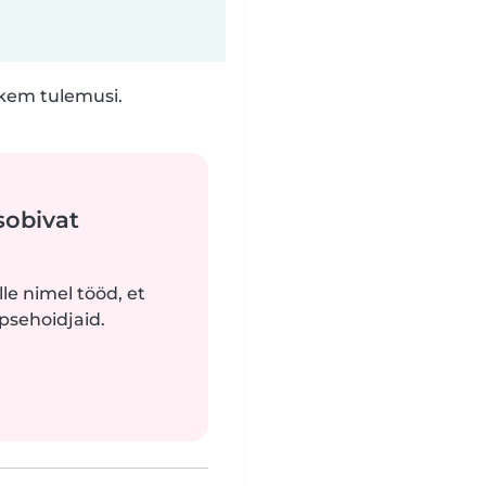
hkem tulemusi.
sobivat
le nimel tööd, et
apsehoidjaid.