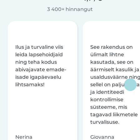
3 400+ hinnangut
Ilus ja turvaline viis
See rakendus on
leida lapsehoidjaid
ülimalt lihtne
ning teha kodus
kasutada, see on
abivajavate emade-
äärmiselt kasulik ja
isade igapäevaelu
usaldusväärne nin
lihtsamaks!
sellel on palju turva
ja identiteedi
kontrollimise
süsteeme, mis
tagavad liikmetele
turvalisuse.
Nerina
Giovanna