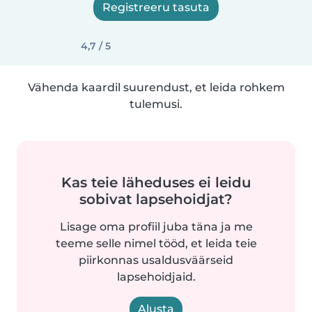
Registreeru tasuta
4,7 / 5
Vähenda kaardil suurendust, et leida rohkem
tulemusi.
Kas teie läheduses ei leidu
sobivat lapsehoidjat?
Lisage oma profiil juba täna ja me
teeme selle nimel tööd, et leida teie
piirkonnas usaldusväärseid
lapsehoidjaid.
Alusta