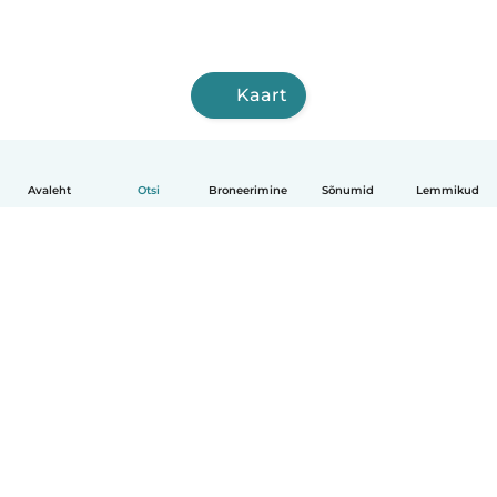
Kaart
Avaleht
Otsi
Broneerimine
Sõnumid
Lemmikud
Eesti
Kuidas see toimib
Abi
Tingimused ja privaatsus
Hinnapoliitika
Ettevõtte andmed
Babysits töö ajaks
Kogukonna standardid