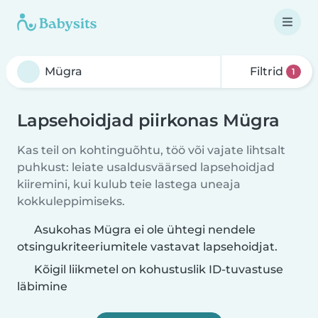
Filtrid
1
Lapsehoidjad piirkonas Mügra
Kas teil on kohtinguõhtu, töö või vajate lihtsalt
puhkust: leiate usaldusväärsed lapsehoidjad
kiiremini, kui kulub teie lastega uneaja
kokkuleppimiseks.
Asukohas Mügra ei ole ühtegi nendele
otsingukriteeriumitele vastavat lapsehoidjat.
Kõigil liikmetel on kohustuslik ID-tuvastuse
läbimine