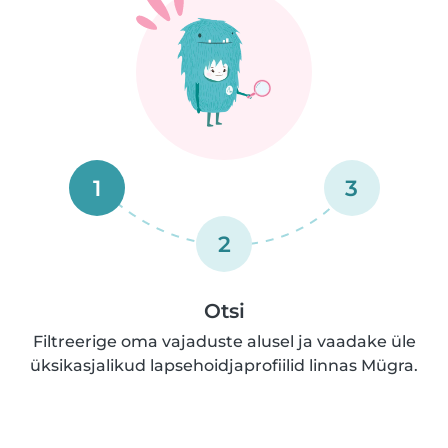
1
3
2
Otsi
Filtreerige oma vajaduste alusel ja vaadake üle
üksikasjalikud lapsehoidjaprofiilid linnas Mügra.