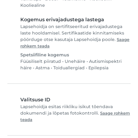
Kooliealine
Kogemus erivajadustega lastega
Lapsehoidja on sertifitseeritud erivajadustega
laste hooldamisel. Sertifikaatide kinnitamiseks
pöörduge otse kasutaja Lapsehoidja poole.
Saage
rohkem teada
Spetsiifiline kogemus
Füüsiliselt piiratud
•
Unehäire
•
Autismispektri
häire
•
Astma
•
Toiduallergiad
•
Epilepsia
Valitsuse ID
Lapsehoidja esitas riikliku isikut tõendava
dokumendi ja lõpetas fotokontrolli.
Saage rohkem
teada