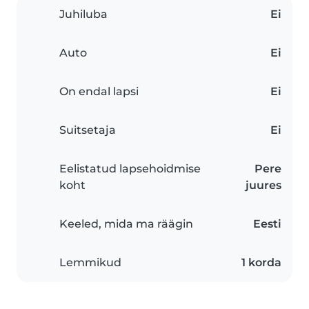
Juhiluba
Ei
Auto
Ei
On endal lapsi
Ei
Suitsetaja
Ei
Eelistatud lapsehoidmise
Pere
koht
juures
Keeled, mida ma räägin
Eesti
Lemmikud
1 korda