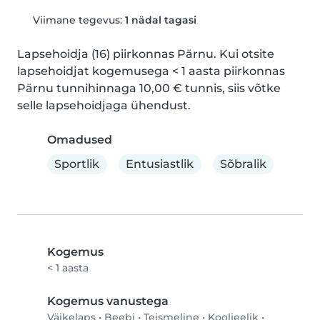
Viimane tegevus:
1 nädal tagasi
Lapsehoidja (16) piirkonnas Pärnu. Kui otsite 
lapsehoidjat kogemusega < 1 aasta piirkonnas 
Pärnu tunnihinnaga 10,00 € tunnis, siis võtke 
selle lapsehoidjaga ühendust.
Omadused
Sportlik
Entusiastlik
Sõbralik
Kogemus
< 1 aasta
Kogemus vanustega
Väikelaps
•
Beebi
•
Teismeline
•
Koolieelik
•