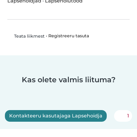
Lapsehoidjad
·
Lapsehoiutööd
•
Registreeru tasuta
Teata liikmest
Kas olete valmis liituma?
Kontakteeru kasutajaga Lapsehoidja
1