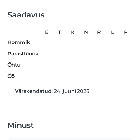
Saadavus
E
T
K
N
R
L
P
Hommik
Pärastlõuna
Õhtu
Öö
Värskendatud:
24. juuni 2026
Minust