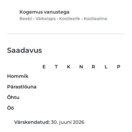
Kogemus vanustega
Beebi
•
Väikelaps
•
Koolieelik
•
Kooliealine
Saadavus
E
T
K
N
R
L
P
Hommik
Pärastlõuna
Õhtu
Öö
Värskendatud:
30. juuni 2026