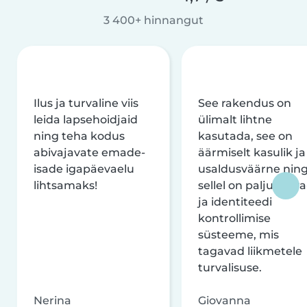
3 400+ hinnangut
Ilus ja turvaline viis
See rakendus on
leida lapsehoidjaid
ülimalt lihtne
ning teha kodus
kasutada, see on
abivajavate emade-
äärmiselt kasulik ja
isade igapäevaelu
usaldusväärne nin
lihtsamaks!
sellel on palju turva
ja identiteedi
kontrollimise
süsteeme, mis
tagavad liikmetele
turvalisuse.
Nerina
Giovanna