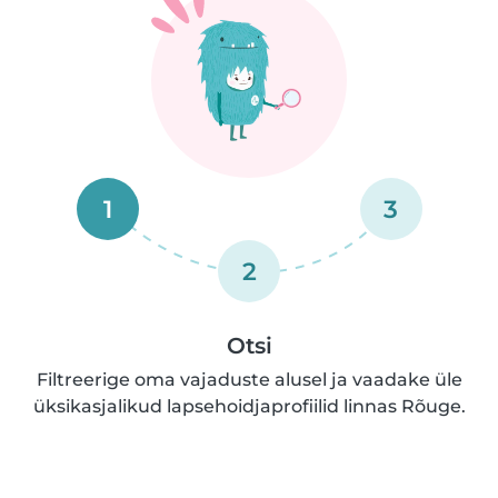
1
3
2
Otsi
Filtreerige oma vajaduste alusel ja vaadake üle
üksikasjalikud lapsehoidjaprofiilid linnas Rõuge.