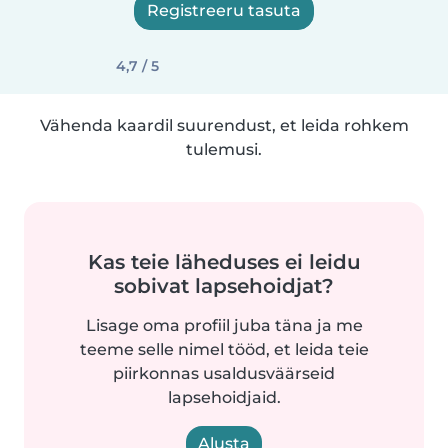
Registreeru tasuta
4,7 / 5
Vähenda kaardil suurendust, et leida rohkem
tulemusi.
Kas teie läheduses ei leidu
sobivat lapsehoidjat?
Lisage oma profiil juba täna ja me
teeme selle nimel tööd, et leida teie
piirkonnas usaldusväärseid
lapsehoidjaid.
Alusta