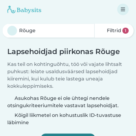
Filtrid
1
Lapsehoidjad piirkonas Rõuge
Kas teil on kohtinguõhtu, töö või vajate lihtsalt
puhkust: leiate usaldusväärsed lapsehoidjad
kiiremini, kui kulub teie lastega uneaja
kokkuleppimiseks.
Asukohas Rõuge ei ole ühtegi nendele
otsingukriteeriumitele vastavat lapsehoidjat.
Kõigil liikmetel on kohustuslik ID-tuvastuse
läbimine