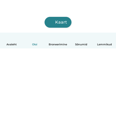
Kaart
Avaleht
Otsi
Broneerimine
Sõnumid
Lemmikud
Eesti
Kuidas see toimib
Abi
Tingimused ja privaatsus
Hinnapoliitika
Ettevõtte andmed
Babysits töö ajaks
Kogukonna standardid