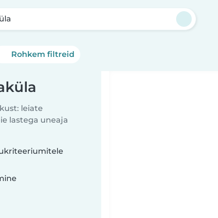
üla
Rohkem filtreid
aküla
kust: leiate
eie lastega uneaja
ukriteeriumitele
imine