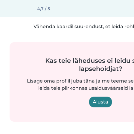
4,7 / 5
Vähenda kaardil suurendust, et leida ro
Kas teie läheduses ei leidu 
lapsehoidjat?
Lisage oma profiil juba täna ja me teeme sel
leida teie piirkonnas usaldusväärseid l
Alusta