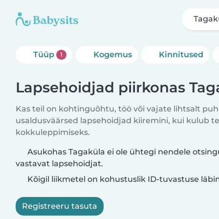
Tagak
Tüüp
Kogemus
Kinnitused
1
Lapsehoidjad piirkonas Tag
Kas teil on kohtinguõhtu, töö või vajate lihtsalt puh
usaldusväärsed lapsehoidjad kiiremini, kui kulub t
kokkuleppimiseks.
Asukohas Tagaküla ei ole ühtegi nendele otsing
vastavat lapsehoidjat.
Kõigil liikmetel on kohustuslik ID-tuvastuse läb
Registreeru tasuta