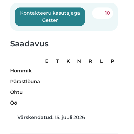
Kontakteeru kasutajaga
10
Getter
Saadavus
E
T
K
N
R
L
P
Hommik
Pärastlõuna
Õhtu
Öö
Värskendatud:
15. juuli 2026