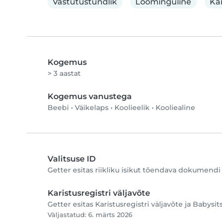
Vastutustundlik
Loominguline
Ka
Kogemus
> 3 aastat
Kogemus vanustega
Beebi
•
Väikelaps
•
Koolieelik
•
Kooliealine
Valitsuse ID
Getter esitas riikliku isikut tõendava dokumendi 
Karistusregistri väljavõte
Getter esitas Karistusregistri väljavõte ja Babysit
Väljastatud: 6. märts 2026