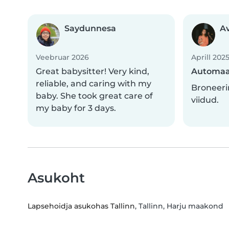
Saydunnesa
Av
Veebruar 2026
Aprill 202
Great babysitter! Very kind,
Automaa
reliable, and caring with my
Broneeri
baby. She took great care of
viidud.
my baby for 3 days.
Asukoht
Lapsehoidja asukohas Tallinn
, Tallinn, Harju maakond