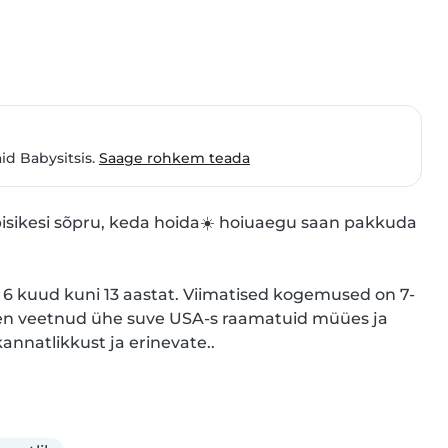
id Babysitsis.
Saage rohkem teada
pisikesi sõpru, keda hoida☀️ hoiuaegu saan pakkuda 
6 kuud kuni 13 aastat. Viimatised kogemused on 7-
olen veetnud ühe suve USA-s raamatuid müües ja 
kannatlikkust ja erinevate..