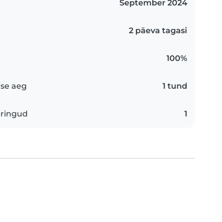
September 2024
2 päeva tagasi
100%
se aeg
1 tund
eringud
1