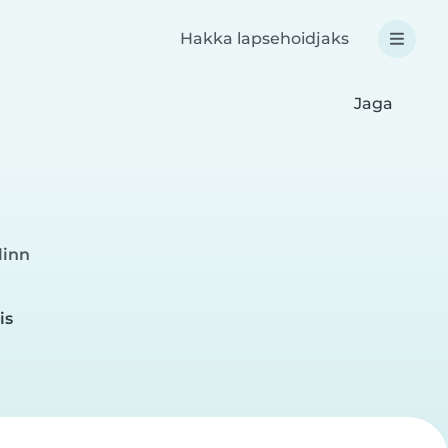
Hakka lapsehoidjaks
Jaga
linn
is