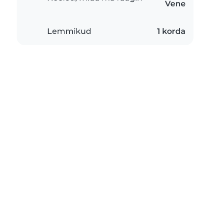
Vene
Lemmikud
1 korda