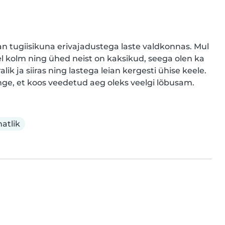
n tugiisikuna erivajadustega laste valdkonnas. Mul 
 kolm ning ühed neist on kaksikud, seega olen ka 
k ja siiras ning lastega leian kergesti ühise keele. 
ge, et koos veedetud aeg oleks veelgi lõbusam.
atlik