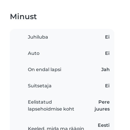
Minust
Juhiluba
Ei
Auto
Ei
On endal lapsi
Jah
Suitsetaja
Ei
Eelistatud
Pere
lapsehoidmise koht
juures
Eesti
Keeled, mida ma räägin