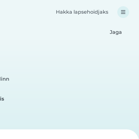
Hakka lapsehoidjaks
Jaga
linn
is