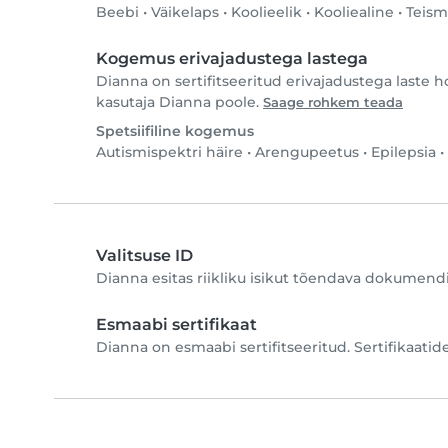
Beebi
•
Väikelaps
•
Koolieelik
•
Kooliealine
•
Teism
Kogemus erivajadustega lastega
Dianna on sertifitseeritud erivajadustega laste 
kasutaja Dianna poole.
Saage rohkem teada
Spetsiifiline kogemus
Autismispektri häire
•
Arengupeetus
•
Epilepsia
•
Valitsuse ID
Dianna esitas riikliku isikut tõendava dokumendi 
Esmaabi sertifikaat
Dianna on esmaabi sertifitseeritud. Sertifikaati