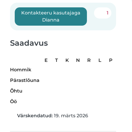
Kontakteeru kasutajaga
1
Dianna
Saadavus
E
T
K
N
R
L
P
Hommik
Pärastlõuna
Õhtu
Öö
Värskendatud:
19. märts 2026