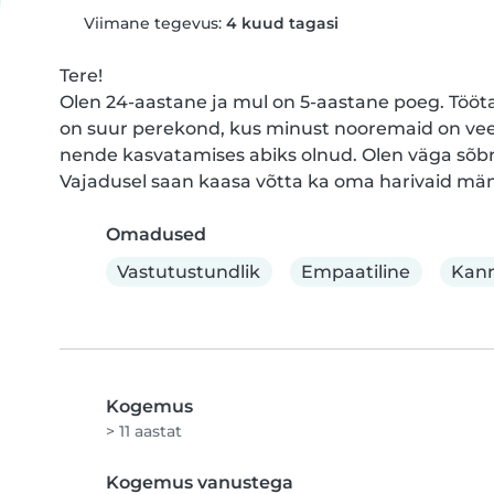
Viimane tegevus:
4 kuud tagasi
Tere!

Olen 24-aastane ja mul on 5-aastane poeg. Tööta
on suur perekond, kus minust nooremaid on veel
nende kasvatamises abiks olnud. Olen väga sõbrali
Vajadusel saan kaasa võtta ka oma harivaid män
Omadused
Vastutustundlik
Empaatiline
Kann
Kogemus
> 11 aastat
Kogemus vanustega