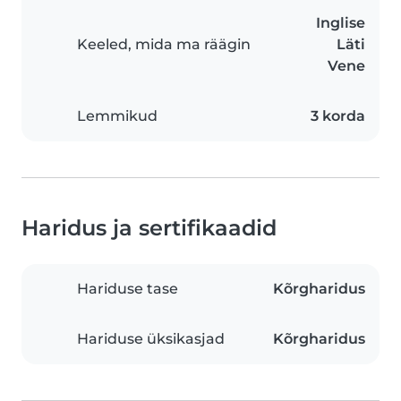
Inglise
Keeled, mida ma räägin
Läti
Vene
Lemmikud
3 korda
Haridus ja sertifikaadid
Hariduse tase
Kõrgharidus
Hariduse üksikasjad
Kõrgharidus