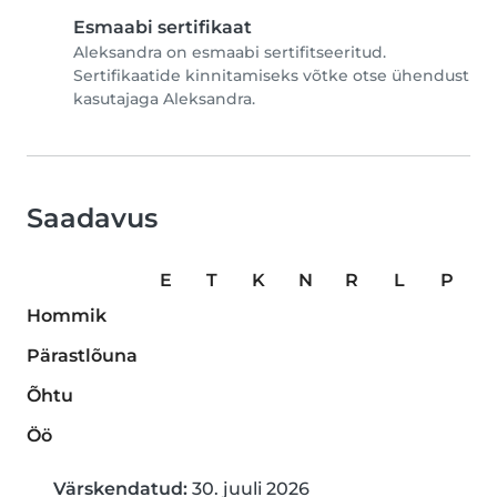
Esmaabi sertifikaat
Aleksandra on esmaabi sertifitseeritud.
Sertifikaatide kinnitamiseks võtke otse ühendust
kasutajaga Aleksandra.
Saadavus
E
T
K
N
R
L
P
Hommik
Pärastlõuna
Õhtu
Öö
Värskendatud:
30. juuli 2026