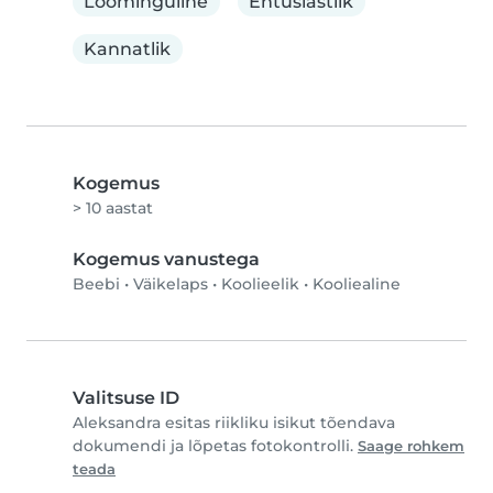
Loominguline
Entusiastlik
Kannatlik
Kogemus
> 10 aastat
Kogemus vanustega
Beebi
•
Väikelaps
•
Koolieelik
•
Kooliealine
Valitsuse ID
Aleksandra esitas riikliku isikut tõendava
dokumendi ja lõpetas fotokontrolli.
Saage rohkem
teada