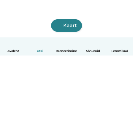
Kaart
Avaleht
Otsi
Broneerimine
Sõnumid
Lemmikud
Eesti
Kuidas see toimib
Abi
Tingimused ja privaatsus
Hinnapoliitika
Ettevõtte andmed
Babysits töö ajaks
Kogukonna standardid