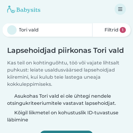
Filtrid
1
Lapsehoidjad piirkonas Tori vald
Kas teil on kohtinguõhtu, töö või vajate lihtsalt
puhkust: leiate usaldusväärsed lapsehoidjad
kiiremini, kui kulub teie lastega uneaja
kokkuleppimiseks.
Asukohas Tori vald ei ole ühtegi nendele
otsingukriteeriumitele vastavat lapsehoidjat.
Kõigil liikmetel on kohustuslik ID-tuvastuse
läbimine