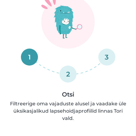
1
3
2
Otsi
Filtreerige oma vajaduste alusel ja vaadake üle
üksikasjalikud lapsehoidjaprofiilid linnas Tori
vald.