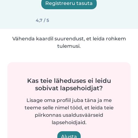
Registreeru tasuta
4,7 / 5
Vähenda kaardil suurendust, et leida rohkem
tulemusi.
Kas teie läheduses ei leidu
sobivat lapsehoidjat?
Lisage oma profiil juba täna ja me
teeme selle nimel tööd, et leida teie
piirkonnas usaldusväärseid
lapsehoidjaid.
Alusta