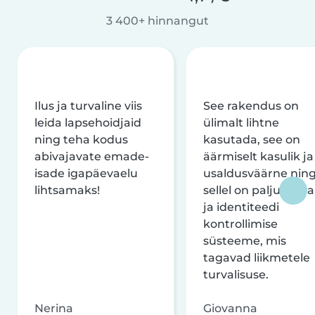
3 400+ hinnangut
Ilus ja turvaline viis
See rakendus on
leida lapsehoidjaid
ülimalt lihtne
ning teha kodus
kasutada, see on
abivajavate emade-
äärmiselt kasulik ja
isade igapäevaelu
usaldusväärne nin
lihtsamaks!
sellel on palju turva
ja identiteedi
kontrollimise
süsteeme, mis
tagavad liikmetele
turvalisuse.
Nerina
Giovanna