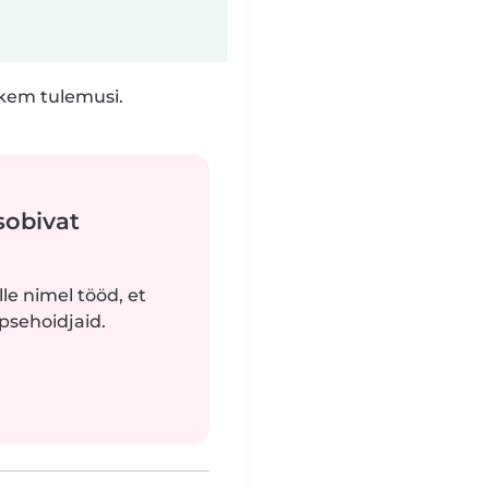
hkem tulemusi.
sobivat
le nimel tööd, et
apsehoidjaid.