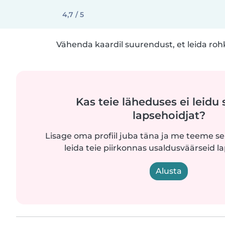
4,7 / 5
Vähenda kaardil suurendust, et leida ro
Kas teie läheduses ei leidu 
lapsehoidjat?
Lisage oma profiil juba täna ja me teeme sel
leida teie piirkonnas usaldusväärseid l
Alusta