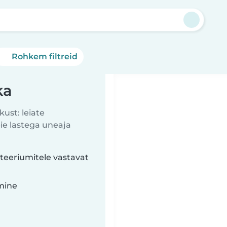
Rohkem filtreid
ka
kust: leiate
eie lastega uneaja
iteeriumitele vastavat
imine