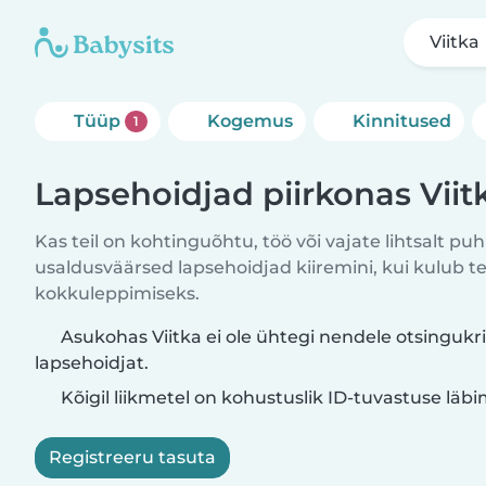
Viitka
Tüüp
Kogemus
Kinnitused
1
Lapsehoidjad piirkonas Viit
Kas teil on kohtinguõhtu, töö või vajate lihtsalt puh
usaldusväärsed lapsehoidjad kiiremini, kui kulub t
kokkuleppimiseks.
Asukohas Viitka ei ole ühtegi nendele otsingukr
lapsehoidjat.
Kõigil liikmetel on kohustuslik ID-tuvastuse läb
Registreeru tasuta