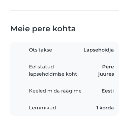
Meie pere kohta
Otsitakse
Lapsehoidja
Eelistatud
Pere
lapsehoidmise koht
juures
Keeled mida räägime
Eesti
Lemmikud
1 korda