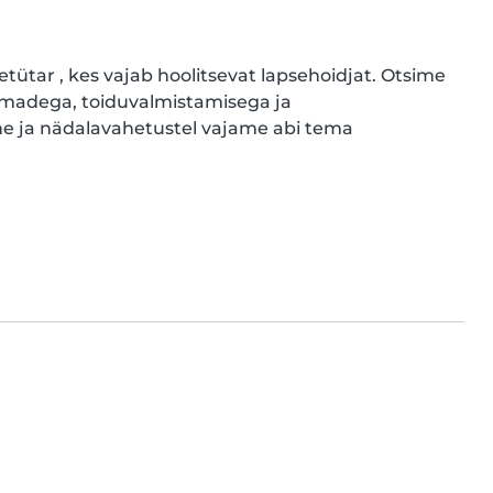
etütar , kes vajab hoolitsevat lapsehoidjat. Otsime 
madega, toiduvalmistamisega ja 
e ja nädalavahetustel vajame abi tema 