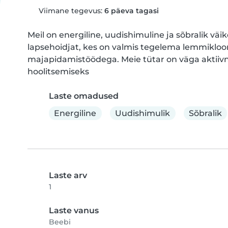
Viimane tegevus:
6 päeva tagasi
Meil on energiline, uudishimuline ja sõbralik väik
lapsehoidjat, kes on valmis tegelema lemmikloo
majapidamistöödega. Meie tütar on väga aktiivn
hoolitsemiseks
Laste omadused
Energiline
Uudishimulik
Sõbralik
Laste arv
1
Laste vanus
Beebi