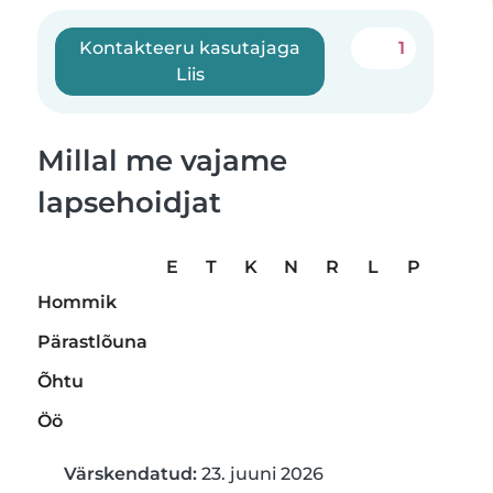
Kontakteeru kasutajaga
1
Liis
Millal me vajame
lapsehoidjat
E
T
K
N
R
L
P
Hommik
Pärastlõuna
Õhtu
Öö
Värskendatud:
23. juuni 2026