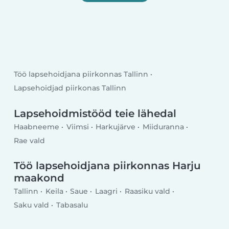
Töö lapsehoidjana piirkonnas Tallinn
Lapsehoidjad piirkonas Tallinn
Lapsehoidmistööd teie lähedal
Haabneeme
Viimsi
Harkujärve
Miiduranna
Rae vald
Töö lapsehoidjana piirkonnas Harju
maakond
Tallinn
Keila
Saue
Laagri
Raasiku vald
Saku vald
Tabasalu