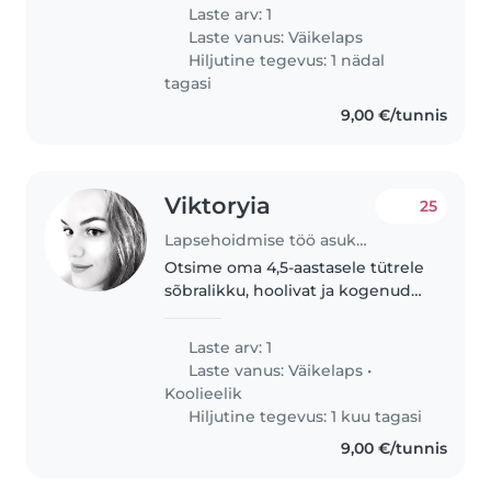
peaksite olema
Laste arv: 1
lemmikloomadega toimetulek.
Laste vanus:
Väikelaps
Meie poiss on väga
Hiljutine tegevus: 1 nädal
uudishimuline, seega..
tagasi
9,00 €/tunnis
Viktoryia
25
Lapsehoidmise töö asukohas Tallinn
Otsime oma 4,5-aastasele tütrele
sõbralikku, hoolivat ja kogenud
lapsehoidjat. Meie jaoks on
oluline väga hea eesti keele
Laste arv: 1
oskus, inglise ja/või vene keele
Laste vanus:
Väikelaps
•
oskus tuleb suureks kasuks...
Koolieelik
Hiljutine tegevus: 1 kuu tagasi
9,00 €/tunnis