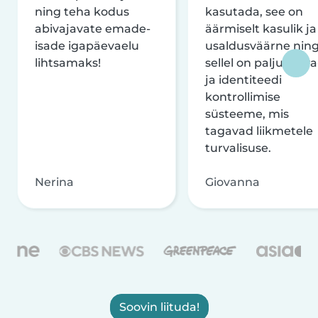
ning teha kodus
kasutada, see on
abivajavate emade-
äärmiselt kasulik ja
isade igapäevaelu
usaldusväärne nin
lihtsamaks!
sellel on palju turva
ja identiteedi
kontrollimise
süsteeme, mis
tagavad liikmetele
turvalisuse.
Nerina
Giovanna
Soovin liituda!