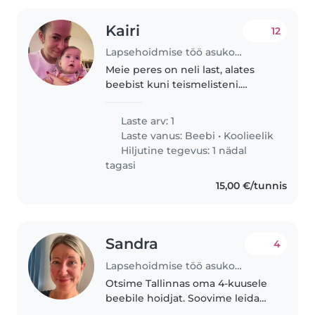
Kairi
12
Lapsehoidmise töö asukohas Tallinn
Meie peres on neli last, alates
beebist kuni teismelisteni.
Otsime 1-aastasele
beebitüdrukule paariks tunniks
Laste arv: 1
päevas eelneval kokkuleppel
Laste vanus:
Beebi
•
Koolieelik
lapsehoidjat. Ajaliselt võib see
Hiljutine tegevus: 1 nädal
jääda nii..
tagasi
15,00 €/tunnis
Sandra
4
Lapsehoidmise töö asukohas Tallinn
Otsime Tallinnas oma 4-kuusele
beebile hoidjat. Soovime leida
usaldusväärse ja vastutustundliku