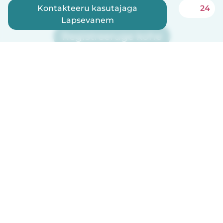
Kontakteeru kasutajaga
24
Lapsevanem
Registreeruge kohe
Babysits on lapsehoidjatele tasuta!
Eesti
Kuidas see toimib
Abi
Tingimused ja privaatsus
Hinnapoliitika
Ettevõtte andmed
Babysits töö ajaks
Kogukonna standardid