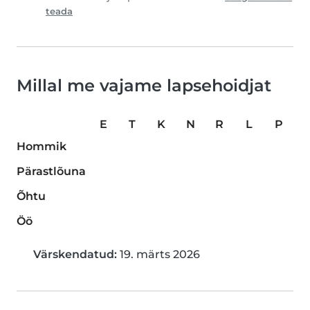
teada
Millal me vajame lapsehoidjat
E
T
K
N
R
L
P
Hommik
Pärastlõuna
Õhtu
Öö
Värskendatud:
19. märts 2026