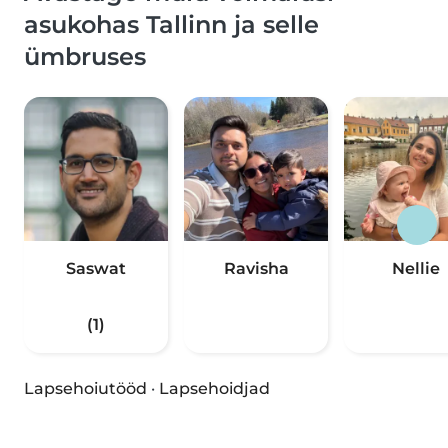
asukohas Tallinn ja selle
ümbruses
Saswat
Ravisha
Nellie
(1)
Lapsehoiutööd
·
Lapsehoidjad