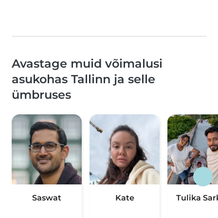
Avastage muid võimalusi
asukohas Tallinn ja selle
ümbruses
Saswat
Kate
Tulika Sar