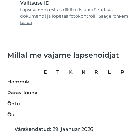
Valitsuse ID
Lapsevanem esitas riikliku isikut tõendava
dokumendi ja lõpetas fotokontrolli.
Saage rohkem
teada
Millal me vajame lapsehoidjat
E
T
K
N
R
L
P
Hommik
Pärastlõuna
Õhtu
Öö
Värskendatud:
29. jaanuar 2026