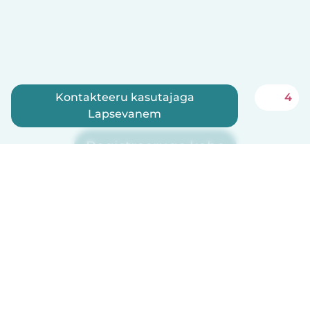
Kontakteeru kasutajaga
4
Lapsevanem
Registreeruge kohe
Babysits on lapsehoidjatele tasuta!
Eesti
Kuidas see toimib
Abi
Tingimused ja privaatsus