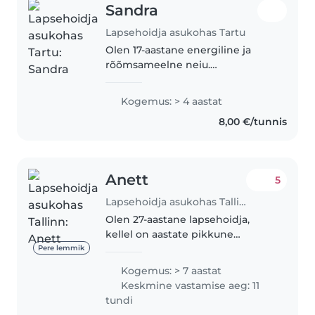
Sandra
Lapsehoidja asukohas Tartu
Olen 17-aastane energiline ja
rõõmsameelne neiu.
Aastatepikkune kogemus
hõlmab nii enda nooremaid
Kogemus: > 4 aastat
õdesid ja venda, tuttavate lapsi ja
8,00 €/tunnis
olen pakkunud hoidu läbi i grupi.
Olen valmis..
Anett
5
Lapsehoidja asukohas Tallinn
Olen 27-aastane lapsehoidja,
kellel on aastate pikkune
kogemus väikelaste, pisikeste
Pere lemmik
lasteaialaste ja koolieelsete
Kogemus: > 7 aastat
lastega töötamisel. Olen
Keskmine vastamise aeg: 11
vastutustundlik, sõbralik ja
tundi
hooliv. Mulle..