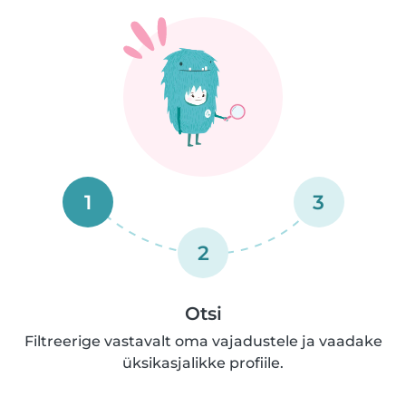
1
3
2
Otsi
Filtreerige vastavalt oma vajadustele ja vaadake
üksikasjalikke profiile.