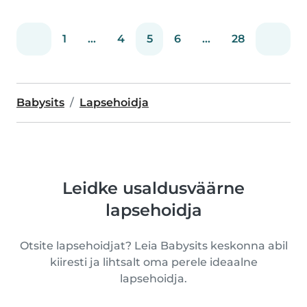
1
...
4
5
6
...
28
Babysits
Lapsehoidja
Leidke usaldusväärne
lapsehoidja
Otsite lapsehoidjat? Leia Babysits keskonna abil
kiiresti ja lihtsalt oma perele ideaalne
lapsehoidja.