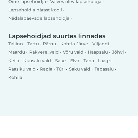
Öine lapsehoidja
Valves olev lapsehoidja
Lapsehoidja pärast kooli
Nädalapäevade lapsehoidja
Nädalavahetuse lapsehoidja
Lapsehoidjad suurtes linnades
Tallinn
Tartu
Pärnu
Kohtla-Järve
Viljandi
Maardu
Rakvere_vald
Võru vald
Haapsalu
Jõhvi
Keila
Kuusalu vald
Saue
Elva
Tapa
Laagri
Raasiku vald
Rapla
Türi
Saku vald
Tabasalu
Kohila