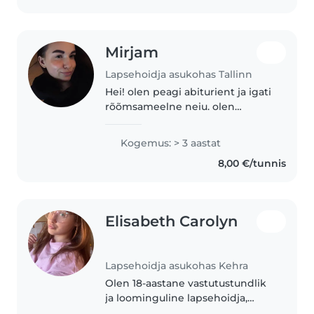
praegu..
Mirjam
Lapsehoidja asukohas Tallinn
Hei! olen peagi abiturient ja igati
rõõmsameelne neiu. olen
kasvanud 5-lapselises peres ja ise
hoidnud lapsi juba 3 aastat.
Kogemus: > 3 aastat
vahepeal pakkisin oma 7 asja
8,00 €/tunnis
ning käisin vahetusaastal
kogemuspagasit..
Elisabeth Carolyn
Lapsehoidja asukohas Kehra
Olen 18-aastane vastutustundlik
ja loominguline lapsehoidja,
kellel on kolmeaastane kogemus