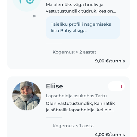
Ma olen üks väga hooliv ja
vastutustundlik tüdruk, kes on
(1)
akadeemiliselt klassis üks
parimaid. Olen lastega
Täieliku profiili nägemiseks
varasemalt tegelenud ja neid
liitu Babysitsiga.
hoidnud. Räägin hästi inglise
keelt ning olen..
Kogemus: > 2 aastat
9,00 €/tunnis
Eliise
1
Lapsehoidja asukohas Tartu
Olen vastutustundlik, kannatlik
ja sõbralik lapsehoidja, kellele
meeldib lastega aega veeta läbi
joonistamise, meisterdamise ja
Kogemus: < 1 aasta
erinevate mängude. Õpin
4,00 €/tunnis
gümnaasiumis ning lõpetan