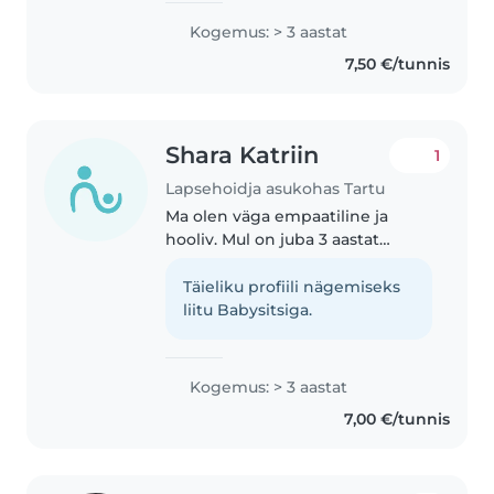
töötamisel väikelaste,
Kogemus: > 3 aastat
eelkooliealiste ja kooliealiste
7,50 €/tunnis
lastega. Olen sõbralik ja oskan
lapsega..
Shara Katriin
1
Lapsehoidja asukohas Tartu
Ma olen väga empaatiline ja
hooliv. Mul on juba 3 aastat
lapsehoidjana kogemust
erinevate vanusegruppidega
Täieliku profiili nägemiseks
alustades väikelastest kuni
liitu Babysitsiga.
koolilastega, lisaks on mu õel
lapsed keda olen..
Kogemus: > 3 aastat
7,00 €/tunnis