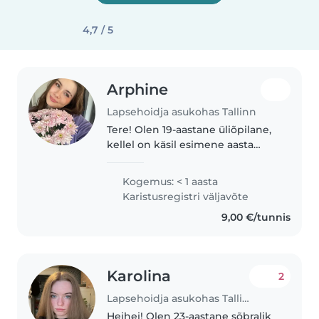
4,7 / 5
Arphine
Lapsehoidja asukohas Tallinn
Tere! Olen 19-aastane üliõpilane,
kellel on käsil esimene aasta
Tartu Ülikoolis. Professionaalset
kogemust lapsehoidjana mul
Kogemus: < 1 aasta
kahjuks ei ole, aga mul on endal
Karistusregistri väljavõte
väike õde (hetkel 6-aastane),..
9,00 €/tunnis
Karolina
2
Lapsehoidja asukohas Tallinn
Heihei! Olen 23-aastane sõbralik