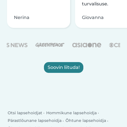
turvalisuse.
Nerina
Giovanna
Soovin liituda!
Otsi lapsehoidjat
Hommikune lapsehoidja
Pärastlõunane lapsehoidja
Õhtune lapsehoidja