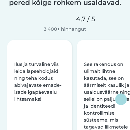
pered kõige rohkem usaldavad.
4,7 / 5
3 400+ hinnangut
Ilus ja turvaline viis
See rakendus on
leida lapsehoidjaid
ülimalt lihtne
ning teha kodus
kasutada, see on
abivajavate emade-
äärmiselt kasulik ja
isade igapäevaelu
usaldusväärne nin
lihtsamaks!
sellel on palju turva
ja identiteedi
kontrollimise
süsteeme, mis
tagavad liikmetele