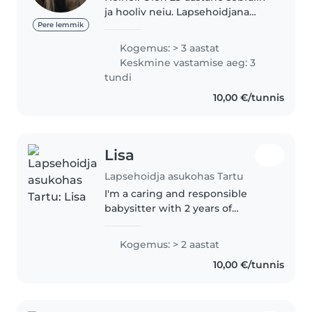
ja hooliv neiu. Lapsehoidjana
olen töötanud 3-4 aastat. Lastega
Pere lemmik
meeldib väljas möllata, samuti ka
Kogemus: > 3 aastat
toas erinevaid mänge mängida
Keskmine vastamise aeg: 3
või joonistada/lugeda..
tundi
10,00 €/tunnis
Lisa
Lapsehoidja asukohas Tartu
I'm a caring and responsible
babysitter with 2 years of
experience looking after babies,
toddlers, preschoolers, and
Kogemus: > 2 aastat
gradeschoolers. I'm comfortable
10,00 €/tunnis
with pets, cooking, chores, and..