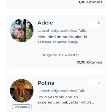
9,00 €/tunnis
Adele
2
Lapsehoidja asukohas Tallinn
Minu nimi on Adele, olen 19-
aastane, lõpetasin äsja
gümnaasiumi. Soovin jätkata
õpinguid sotsiaalpedagoogika
Kogemus: > 4 aastat
erialal. Oman kogemust väikeste
10,00 €/tunnis
lastega, olen hoidnud vanema õe
ja venna..
Polina
9
Lapsehoidja asukohas Tallinn
I'm 21 years old and an
experienced babysitter who's
good at caring for children of
Pere lemmik