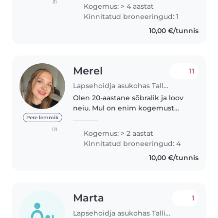
different ages — including
(1)
Kogemus: > 4 aastat
babies, toddlers, and
Kinnitatud broneeringud: 1
preschoolers. I'm empathetic
10,00 €/tunnis
and fun, and I enjoy..
Merel
11
Lapsehoidja asukohas Tallinn
Olen 20-aastane sõbralik ja loov
neiu. Mul on enim kogemust
beebide- ja väikelastega. Olen
Pere lemmik
töötanud lühiajaliselt välismaal
(2)
Kogemus: > 2 aastat
au pairina, kus oli peres 2 alla
Kinnitatud broneeringud: 4
kaheaastast last; lisaks..
10,00 €/tunnis
Marta
1
Lapsehoidja asukohas Tallinn