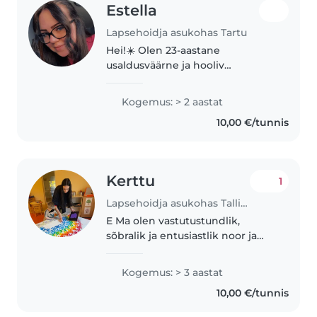
Estella
Lapsehoidja asukohas Tartu
Hei!☀️ Olen 23-aastane
usaldusväärne ja hooliv
lapsehoidja, kes soovib pakkuda
abi peredele oma põhitöö
Kogemus: > 2 aastat
kõrvalt. Töötan graafiku alusel,
10,00 €/tunnis
mistõttu on minu ajad
paindlikud ning saame..
Kerttu
1
Lapsehoidja asukohas Tallinn
E Ma olen vastutustundlik,
sõbralik ja entusiastlik noor ja
olen omandamas
eripedagoogika erialal
Kogemus: > 3 aastat
kõrgharidust. Ma on 3 aastat
10,00 €/tunnis
kogemust lasteaias assistendi,
kui ka õpetajana. Olen..