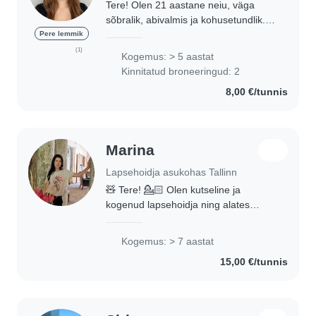
Tere! Olen 21 aastane neiu, väga
sõbralik, abivalmis ja kohusetundlik.
Soovin ja olen valmis teie lapsele
Pere lemmik
armsat aega pakkuma. Olen lastega
(1)
Kogemus: > 5 aastat
tegelenud väga palju, endal on 4
Kinnitatud broneeringud: 2
venda..
8,00 €/tunnis
Marina
Lapsehoidja asukohas Tallinn
🧸 Tere! 💁🏻 Olen kutseline ja
kogenud lapsehoidja ning alates
maikuust vabaneb minu graafikus
kaks päeva, et pakkuda hoidu uuele
Kogemus: > 7 aastat
toredale perele. ☀️ Minu hoiu
15,00 €/tunnis
põhimõtted: Lapse hoidmine..