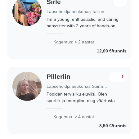
Sirle
Lapsehoidja asukohas Tallinn
I'm a young, enthusiastic, and caring
babysitter with 2 years of hands-on
childcare experience. In addition to
babysitting for several families, I have
Kogemus: > 2 aastat
spent the past year working..
12,00 €/tunnis
Pilleriin
1
Lapsehoidja asukohas Soinaste
Pooldan tervisliku eluviisi. Olen
sportlik ja energiline ning väärtustan
lastega liikumist ja mängimist.
Kogemus: > 4 aastat
8,50 €/tunnis