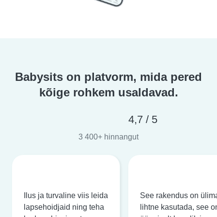
Babysits on platvorm, mida pered
kõige rohkem usaldavad.
4,7 / 5
3 400+ hinnangut
Ilus ja turvaline viis leida
See rakendus on ülima
lapsehoidjaid ning teha
lihtne kasutada, see o