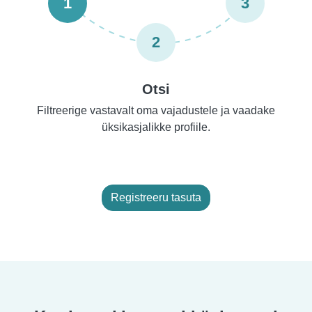
1
3
2
Otsi
Filtreerige vastavalt oma vajadustele ja vaadake
üksikasjalikke profiile.
Registreeru tasuta