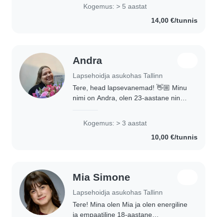
abiõpetaja/lapsehoidjana ning mul on
Kogemus: > 5 aastat
varasem kogemus ka
14,00 €/tunnis
eralapsehoidjana. Olen läbinud
lapsehoidja..
Andra
Lapsehoidja asukohas Tallinn
Tere, head lapsevanemad! 👋🏼 Minu
nimi on Andra, olen 23-aastane ning
töötan lasteaias abiõpetajana. 🌸 Mul
on olemas kolme aastane
Kogemus: > 3 aastat
töökogemus lastega töötamisel.
10,00 €/tunnis
Peamiselt olen töötanud..
Mia Simone
Lapsehoidja asukohas Tallinn
Tere! Mina olen Mia ja olen energiline
ja empaatiline 18-aastane