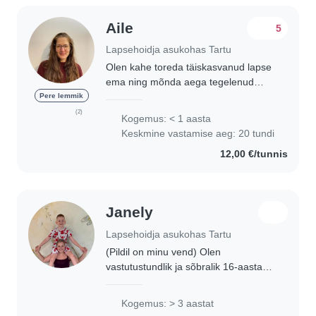
Aile
5
Lapsehoidja asukohas Tartu
Olen kahe toreda täiskasvanud lapse
ema ning mõnda aega tegelenud
koerte groomimisega samuti olen
Pere lemmik
lõpetanud õmbluseriala. Vabal ajal
(2)
Kogemus: < 1 aasta
meeldib mulle oma koera Rohega
Keskmine vastamise aeg: 20 tundi
jalutada, käsitööd..
12,00 €/tunnis
Janely
Lapsehoidja asukohas Tartu
(Pildil on minu vend) Olen
vastutustundlik ja sõbralik 16-aastane
lapsehoidja, kes armastab lastega
koos aega veeta. Mul on palju
Kogemus: > 3 aastat
kogemust kõikides vanustes lastega.