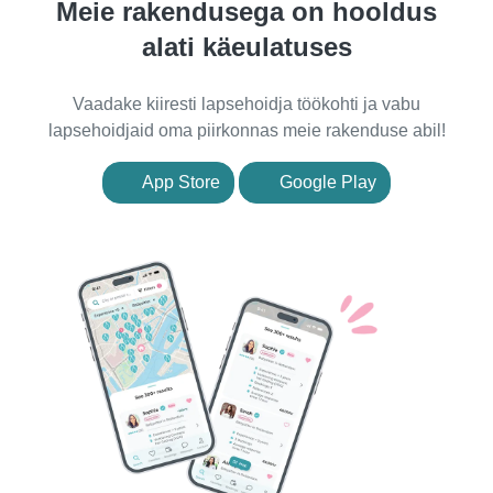
Meie rakendusega on hooldus
alati käeulatuses
Vaadake kiiresti lapsehoidja töökohti ja vabu
lapsehoidjaid oma piirkonnas meie rakenduse abil!
App Store
Google Play