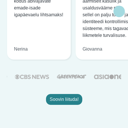
kodus abivajavate
äärmiselt kasulik ja
emade-isade
usaldusväärne ning
igapäevaelu lihtsamaks!
sellel on palju turva- j
identiteedi kontrollimi
süsteeme, mis tagava
liikmetele turvalisuse.
Nerina
Giovanna
Soovin liituda!