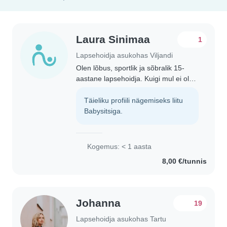
Laura Sinimaa
1
Lapsehoidja asukohas Viljandi
Olen lõbus, sportlik ja sõbralik 15-
aastane lapsehoidja. Kuigi mul ei ole
veel otsest töökogemust laste
hoidmisega, olen palju tegelenud
Täieliku profiili nägemiseks liitu
mängude ja joonistamisega. Oskan
Babysitsiga.
aidata ka..
Kogemus: < 1 aasta
8,00 €/tunnis
Johanna
19
Lapsehoidja asukohas Tartu