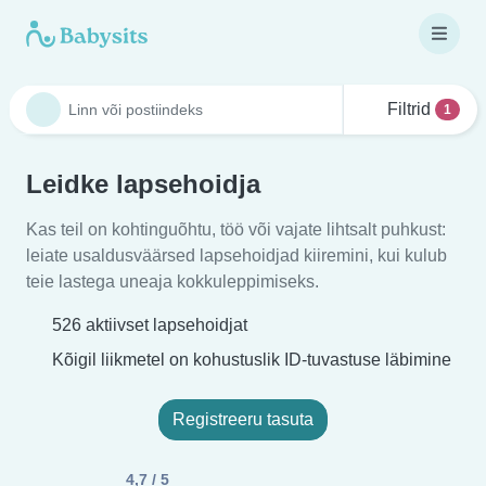
Filtrid
1
Leidke lapsehoidja
Kas teil on kohtinguõhtu, töö või vajate lihtsalt puhkust:
leiate usaldusväärsed lapsehoidjad kiiremini, kui kulub
teie lastega uneaja kokkuleppimiseks.
526 aktiivset lapsehoidjat
Kõigil liikmetel on kohustuslik ID-tuvastuse läbimine
Registreeru tasuta
4,7 / 5