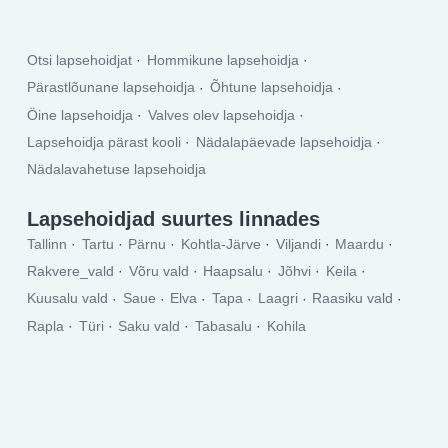
Otsi lapsehoidjat
Hommikune lapsehoidja
Pärastlõunane lapsehoidja
Õhtune lapsehoidja
Öine lapsehoidja
Valves olev lapsehoidja
Lapsehoidja pärast kooli
Nädalapäevade lapsehoidja
Nädalavahetuse lapsehoidja
Lapsehoidjad suurtes linnades
Tallinn
Tartu
Pärnu
Kohtla-Järve
Viljandi
Maardu
Rakvere_vald
Võru vald
Haapsalu
Jõhvi
Keila
Kuusalu vald
Saue
Elva
Tapa
Laagri
Raasiku vald
Rapla
Türi
Saku vald
Tabasalu
Kohila