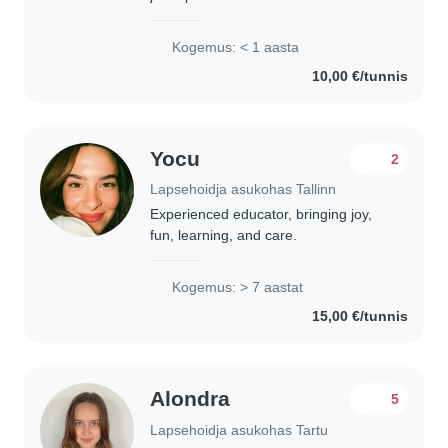
lapsehoidja. Kuigi mul pole
varasemaid kogemusi, olen töötanud
Kogemus: < 1 aasta
erinevates vanusegruppides, alates
10,00 €/tunnis
väikelastest kuni..
Yocu
2
Lapsehoidja asukohas Tallinn
Experienced educator, bringing joy,
fun, learning, and care.
Kogemus: > 7 aastat
15,00 €/tunnis
Alondra
5
Lapsehoidja asukohas Tartu