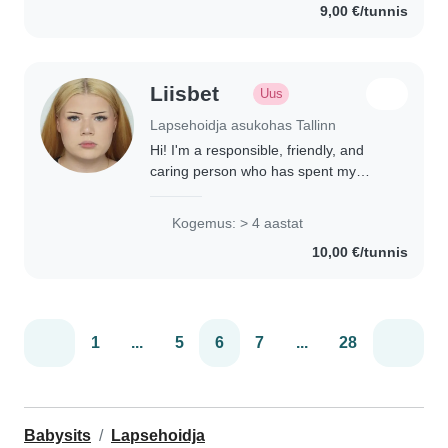
9,00 €/tunnis
Mul on head oskused..
Liisbet
Uus
Lapsehoidja asukohas Tallinn
Hi! I'm a responsible, friendly, and
caring person who has spent my
whole life helping take care of my
younger siblings of all ages. This
Kogemus: > 4 aastat
experience has taught me patience,
10,00 €/tunnis
responsibility,..
1
...
5
6
7
...
28
Babysits
Lapsehoidja