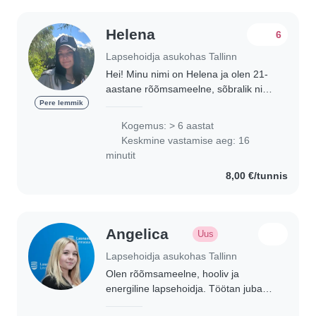
Helena
6
Lapsehoidja asukohas Tallinn
Hei! Minu nimi on Helena ja olen 21-
aastane rõõmsameelne, sõbralik ning
iseseisev neiu, kes armastab lapsi ja
Pere lemmik
on väga aktiivne. Olen lõpetanud
Kogemus: > 6 aastat
gümnaasiumi ning õpin praegu Eesti
Keskmine vastamise aeg: 16
Maaülikoolis..
minutit
8,00 €/tunnis
Angelica
Uus
Lapsehoidja asukohas Tallinn
Olen rõõmsameelne, hooliv ja
energiline lapsehoidja. Töötan juba
aasta aega lasteaias