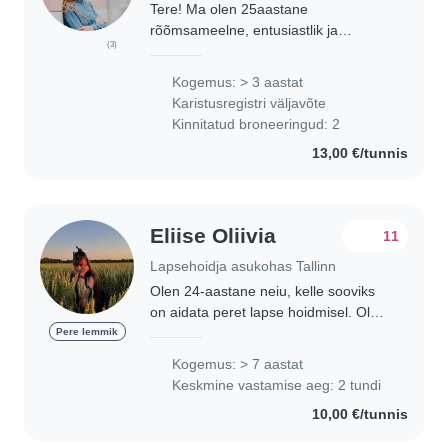
Tere! Ma olen 25aastane
rõõmsameelne, entusiastlik ja
(3)
usaldusväärne neiu. Lõpetan juunis
Tartu Ülikooli lasteaiaõpetaja
Kogemus: > 3 aastat
õppekava ja töötasin ühes Tartu
Karistusregistri väljavõte
lasteaias tavarühma õpetajana...
Kinnitatud broneeringud: 2
13,00 €/tunnis
Eliise Oliivia
11
Lapsehoidja asukohas Tallinn
Olen 24-aastane neiu, kelle sooviks
on aidata peret lapse hoidmisel. Olen
lõpetanud Tartu Ülikooli koolieelse
Pere lemmik
lasteasutuse õpetaja eriala. Lisaks
Kogemus: > 7 aastat
oma erialale omandasin TÜ
Keskmine vastamise aeg: 2 tundi
täiendkoolituse..
10,00 €/tunnis