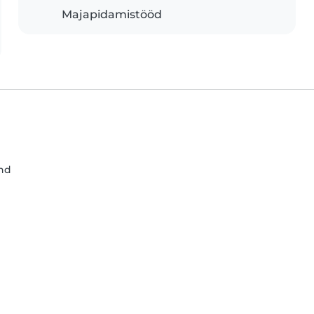
Majapidamistööd
ond