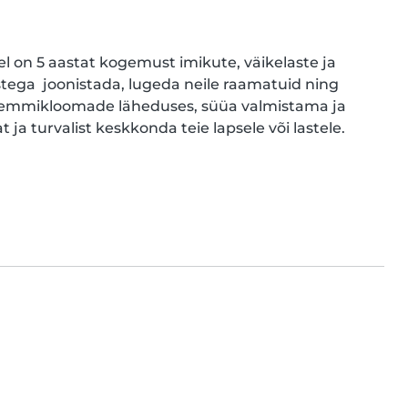
el on 5 aastat kogemust imikute, väikelaste ja 
stega  joonistada, lugeda neile raamatuid ning 
emmikloomade läheduses, süüa valmistama ja 
 turvalist keskkonda teie lapsele või lastele.