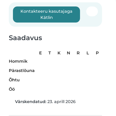
Kontakteeru kasutajaga
Kätlin
Saadavus
E
T
K
N
R
L
P
Hommik
Pärastlõuna
Õhtu
Öö
Värskendatud:
23. aprill 2026