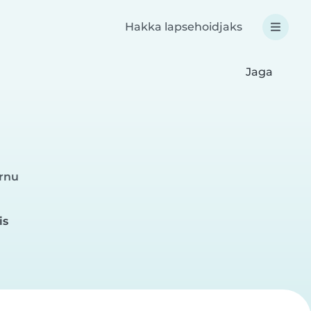
Hakka lapsehoidjaks
Jaga
rnu
is