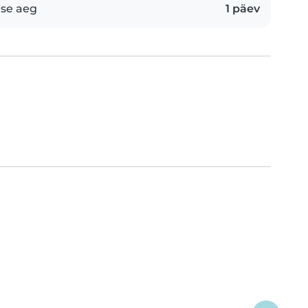
se aeg
1 päev