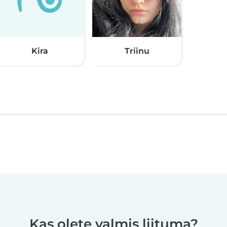
Kira
Triinu
Kas olete valmis liituma?