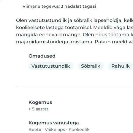
Viimane tegevus:
3 nädalat tagasi
Olen vastutustundlik ja sõbralik lapsehoidja, kell
koolieelsete lastega töötamisel. Meeldib väga la
mängida erinevaid mänge. Olen nõus töötama l
majapidamistöödega abistama. Pakun meeldivat ja
Omadused
Vastutustundlik
Sõbralik
Rahulik
Kogemus
> 5 aastat
Kogemus vanustega
Beebi
•
Väikelaps
•
Koolieelik